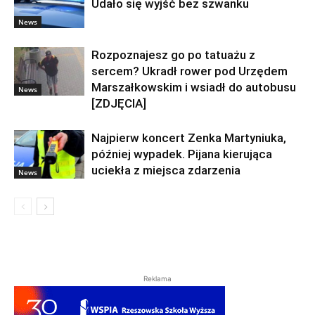
Udało się wyjść bez szwanku
News
Rozpoznajesz go po tatuażu z
sercem? Ukradł rower pod Urzędem
Marszałkowskim i wsiadł do autobusu
News
[ZDJĘCIA]
Najpierw koncert Zenka Martyniuka,
później wypadek. Pijana kierująca
uciekła z miejsca zdarzenia
News
Reklama