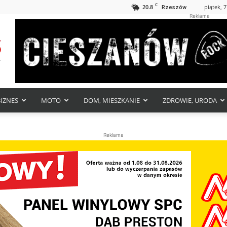
C
20.8
piątek, 7
Rzeszów
Reklama
BIZNES
MOTO
DOM, MIESZKANIE
ZDROWIE, URODA
Reklama