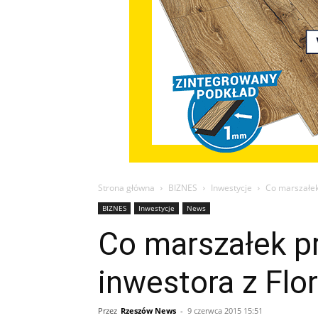
Strona główna
BIZNES
Inwestycje
Co marszałek
BIZNES
Inwestycje
News
Co marszałek pr
inwestora z Flo
Przez
Rzeszów News
-
9 czerwca 2015 15:51