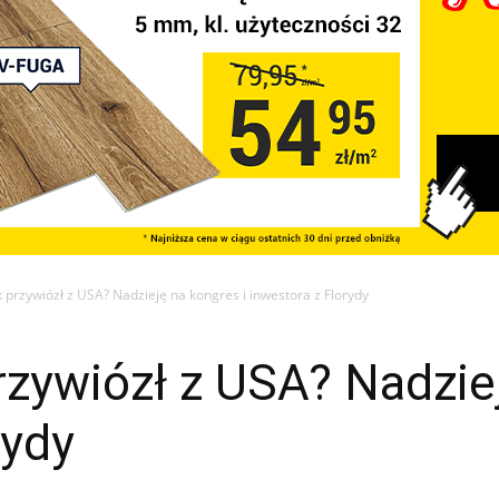
 przywiózł z USA? Nadzieję na kongres i inwestora z Florydy
zywiózł z USA? Nadziej
rydy