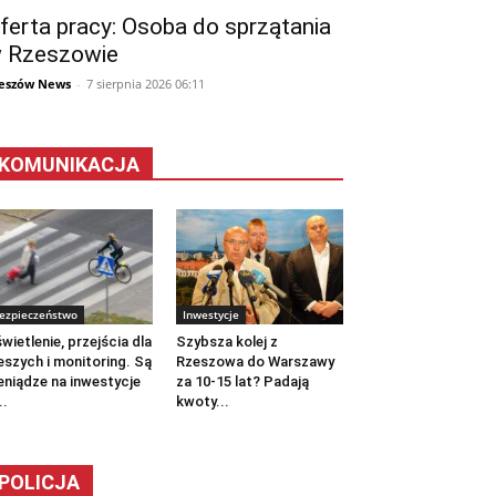
ferta pracy: Osoba do sprzątania
 Rzeszowie
eszów News
-
7 sierpnia 2026 06:11
KOMUNIKACJA
ezpieczeństwo
Inwestycje
wietlenie, przejścia dla
Szybsza kolej z
eszych i monitoring. Są
Rzeszowa do Warszawy
eniądze na inwestycje
za 10-15 lat? Padają
..
kwoty...
POLICJA