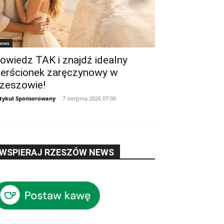
ews
owiedz TAK i znajdź idealny
ierścionek zaręczynowy w
zeszowie!
tykuł Sponsorowany
-
7 sierpnia 2026 07:00
WSPIERAJ RZESZÓW NEWS