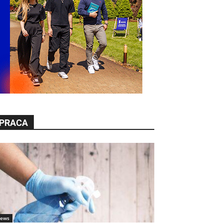
PRACA
ews