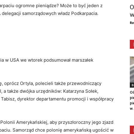
rpaciu ogromne pieniądze? Może to być jeden z
O
A delegacji samorządowych władz Podkarpacia.
w
Rz
cia w USA we wtorek podsumował marszałek
, oprócz Ortyla, polecieli także przewodniczący
B
, a także dwójka urzędników: Katarzyna Sołek,
Oś
pi
ł Tabisz, dyrektor departamentu promocji i współpracy
pi
w.
Polonii Amerykańskiej, aby przyszłoroczny jego zjazd
arpaciu. Samorząd chce polonię amerykańską ugościć w