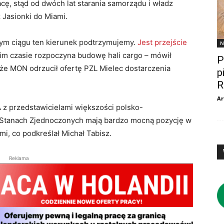
ę, stąd od dwóch lat starania samorządu i władz
Jasionki do Miami.
ym ciągu ten kierunek podtrzymujemy.
Jest przejście
N
ugim czasie rozpoczyna budowę hali cargo – mówił
P
 że MON odrzucił ofertę PZL Mielec dostarczenia
p
R
Ar
 z przedstawicielami większości polsko-
 Stanach Zjednoczonych mają bardzo mocną pozycję w
i, co podkreślał Michał Tabisz.
Reklama