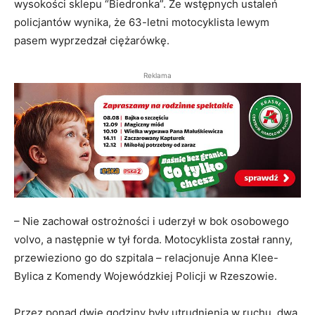
wysokości sklepu “Biedronka”. Ze wstępnych ustaleń
policjantów wynika, że 63-letni motocyklista lewym
pasem wyprzedzał ciężarówkę.
Reklama
– Nie zachował ostrożności i uderzył w bok osobowego
volvo, a następnie w tył forda. Motocyklista został ranny,
przewieziono go do szpitala – relacjonuje Anna Klee-
Bylica z Komendy Wojewódzkiej Policji w Rzeszowie.
Przez ponad dwie godziny były utrudnienia w ruchu, dwa