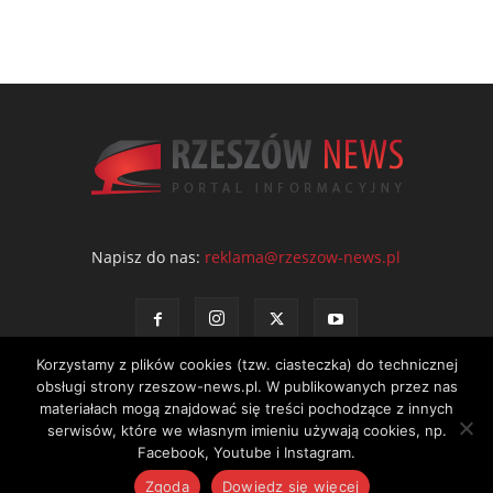
Napisz do nas:
reklama@rzeszow-news.pl
Korzystamy z plików cookies (tzw. ciasteczka) do technicznej
obsługi strony rzeszow-news.pl. W publikowanych przez nas
materiałach mogą znajdować się treści pochodzące z innych
serwisów, które we własnym imieniu używają cookies, np.
Kontakt
Polityka prywatności
Regulamin portalu
Facebook, Youtube i Instagram.
© NEWS Sp. z o.o. - wydawca portalu Rzeszów News. Wszystkie prawa
Zgoda
Dowiedz się więcej
zastrzeżone. Tel.: 601 97 55 30