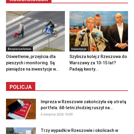
Bezpieczeństwo
Inwestycje
Oświetlenie, przejścia dla
Szybsza kolej z Rzeszowa do
pieszych i monitoring. Są
Warszawy za 10-15 lat?
pieniądze na inwestycje w...
Padają kwoty...
POLICJA
Impreza w Rzeszowie zakończyła się utratą
portfela. 68-letni złodziej ruszył na...
6 sierpnia 2026 10:00
Trzy wypadki w Rzeszowie i okolicach w