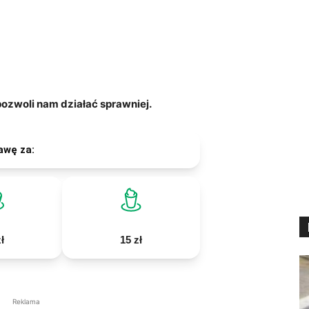
zwoli nam działać sprawniej.
awę za:
ł
15 zł
Reklama