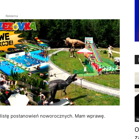
Reklama
ię listę postanowień noworocznych. Mam wprawę.
N
O
z