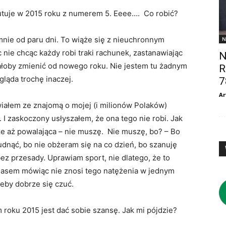
utuje w 2015 roku z numerem 5. Eeee…. Co robić?
ie od paru dni. To wiąże się z nieuchronnym
N
ie chcąc każdy robi traki rachunek, zastanawiając
N
eżałoby zmienić od nowego roku. Nie jestem tu żadnym
R
ląda trochę inaczej.
7
Ar
ałem ze znajomą o mojej (i milionów Polaków)
 I zaskoczony usłyszałem, że ona tego nie robi. Jak
że aż powalająca – nie muszę. Nie muszę, bo? – Bo
udnąć, bo nie obżeram się na co dzień, bo szanuję
 bez przesady. Uprawiam sport, nie dlatego, że to
iasem mówiąc nie znosi tego natężenia w jednym
żeby dobrze się czuć.
oku 2015 jest dać sobie szansę. Jak mi pójdzie?