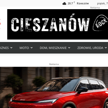
C
20.7
piątek, 7
Rzeszów
Reklama
BIZNES
MOTO
DOM, MIESZKANIE
ZDROWIE, URODA
Reklama