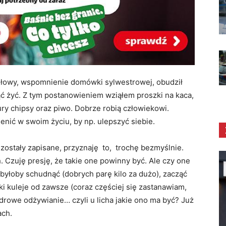
l głowy, wspomnienie domówki sylwestrowej, obudził
ząć żyć. Z tym postanowieniem wziąłem proszki na kaca,
ury chipsy oraz piwo. Dobrze robią człowiekowi.
nić w swoim życiu, by np. ulepszyć siebie.
zostały zapisane, przyznaję to, trochę bezmyślnie.
. Czuję presję, że takie one powinny być. Ale czy one
byłoby schudnąć (dobrych parę kilo za dużo), zacząć
lski kuleje od zawsze (coraz częściej się zastanawiam,
Zdrowe odżywianie… czyli u licha jakie ono ma być? Już
ach.