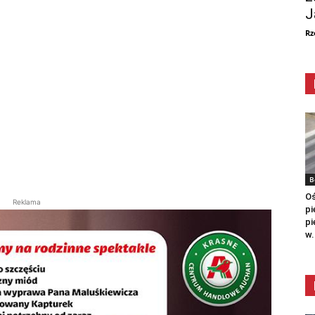
J
Rz
B
Oś
Reklama
pi
pi
w.