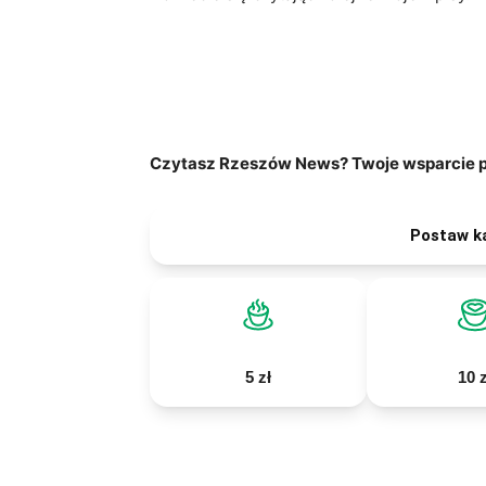
Czytasz Rzeszów News? Twoje wsparcie po
Postaw k
5 zł
10 z