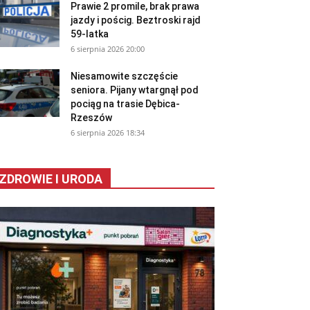
Prawie 2 promile, brak prawa
jazdy i pościg. Beztroski rajd
59-latka
6 sierpnia 2026 20:00
Niesamowite szczęście
seniora. Pijany wtargnął pod
pociąg na trasie Dębica-
Rzeszów
6 sierpnia 2026 18:34
ZDROWIE I URODA