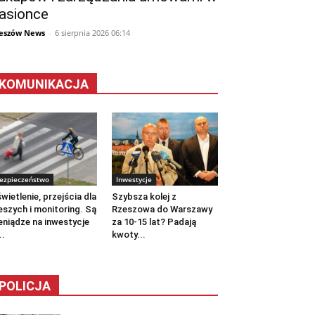
asionce
eszów News
-
6 sierpnia 2026 06:14
KOMUNIKACJA
ezpieczeństwo
Inwestycje
wietlenie, przejścia dla
Szybsza kolej z
eszych i monitoring. Są
Rzeszowa do Warszawy
eniądze na inwestycje
za 10-15 lat? Padają
..
kwoty...
POLICJA