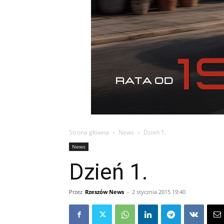
Strona główna
News
Dzień 1.
News
Dzień 1.
Przez
Rzeszów News
-
2 stycznia 2015 19:40