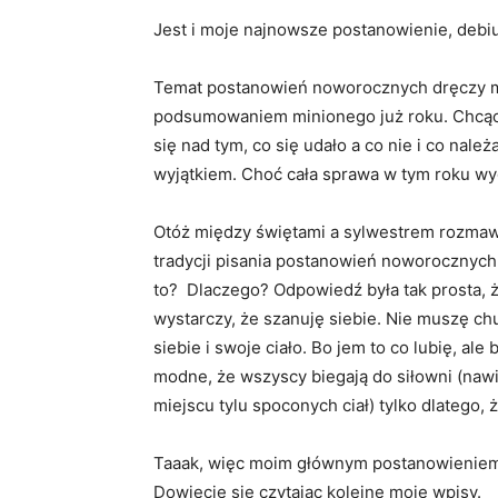
Jest i moje najnowsze postanowienie, debi
Temat postanowień noworocznych dręczy mn
podsumowaniem minionego już roku. Chcąc n
się nad tym, co się udało a co nie i co nal
wyjątkiem. Choć cała sprawa w tym roku wyg
Otóż między świętami a sylwestrem rozmawi
tradycji pisania postanowień noworocznych.
to? Dlaczego? Odpowiedź była tak prosta, 
wystarczy, że szanuję siebie. Nie muszę ch
siebie i swoje ciało. Bo jem to co lubię, ale
modne, że wszyscy biegają do siłowni (naw
miejscu tylu spoconych ciał) tylko dlatego, 
Taaak, więc moim głównym postanowieniem r
Dowiecie się czytając kolejne moje wpisy.