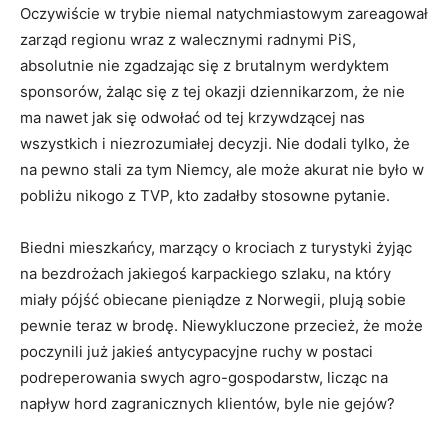
Oczywiście w trybie niemal natychmiastowym zareagował
zarząd regionu wraz z walecznymi radnymi PiS,
absolutnie nie zgadzając się z brutalnym werdyktem
sponsorów, żaląc się z tej okazji dziennikarzom, że nie
ma nawet jak się odwołać od tej krzywdzącej nas
wszystkich i niezrozumiałej decyzji. Nie dodali tylko, że
na pewno stali za tym Niemcy, ale może akurat nie było w
pobliżu nikogo z TVP, kto zadałby stosowne pytanie.
Biedni mieszkańcy, marzący o krociach z turystyki żyjąc
na bezdrożach jakiegoś karpackiego szlaku, na który
miały pójść obiecane pieniądze z Norwegii, plują sobie
pewnie teraz w brodę. Niewykluczone przecież, że może
poczynili już jakieś antycypacyjne ruchy w postaci
podreperowania swych agro-gospodarstw, licząc na
napływ hord zagranicznych klientów, byle nie gejów?