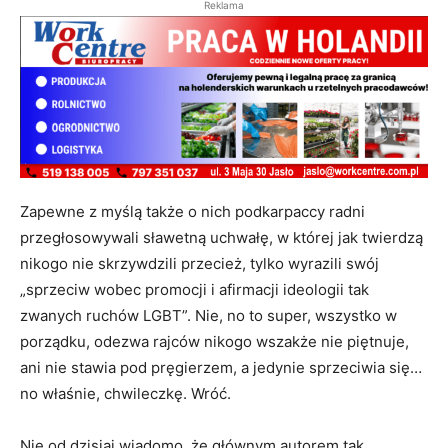
Reklama
Zapewne z myślą także o nich podkarpaccy radni
przegłosowywali sławetną uchwałę, w której jak twierdzą
nikogo nie skrzywdzili przecież, tylko wyrazili swój
„sprzeciw wobec promocji i afirmacji ideologii tak
zwanych ruchów LGBT”. Nie, no to super, wszystko w
porządku, odezwa rajców nikogo wszakże nie piętnuje,
ani nie stawia pod pręgierzem, a jedynie sprzeciwia się…
no właśnie, chwileczkę. Wróć.
Nie od dzisiaj wiadomo, że głównym autorem tak