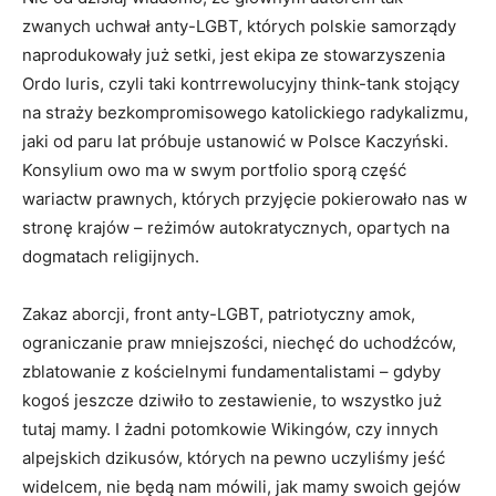
zwanych uchwał anty-LGBT, których polskie samorządy
naprodukowały już setki, jest ekipa ze stowarzyszenia
Ordo Iuris, czyli taki kontrrewolucyjny think-tank stojący
na straży bezkompromisowego katolickiego radykalizmu,
jaki od paru lat próbuje ustanowić w Polsce Kaczyński.
Konsylium owo ma w swym portfolio sporą część
wariactw prawnych, których przyjęcie pokierowało nas w
stronę krajów – reżimów autokratycznych, opartych na
dogmatach religijnych.
Zakaz aborcji, front anty-LGBT, patriotyczny amok,
ograniczanie praw mniejszości, niechęć do uchodźców,
zblatowanie z kościelnymi fundamentalistami – gdyby
kogoś jeszcze dziwiło to zestawienie, to wszystko już
tutaj mamy. I żadni potomkowie Wikingów, czy innych
alpejskich dzikusów, których na pewno uczyliśmy jeść
widelcem, nie będą nam mówili, jak mamy swoich gejów