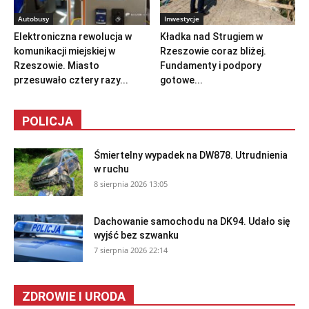
Autobusy
Inwestycje
Elektroniczna rewolucja w
Kładka nad Strugiem w
komunikacji miejskiej w
Rzeszowie coraz bliżej.
Rzeszowie. Miasto
Fundamenty i podpory
przesuwało cztery razy...
gotowe...
POLICJA
Śmiertelny wypadek na DW878. Utrudnienia
w ruchu
8 sierpnia 2026 13:05
Dachowanie samochodu na DK94. Udało się
wyjść bez szwanku
7 sierpnia 2026 22:14
ZDROWIE I URODA