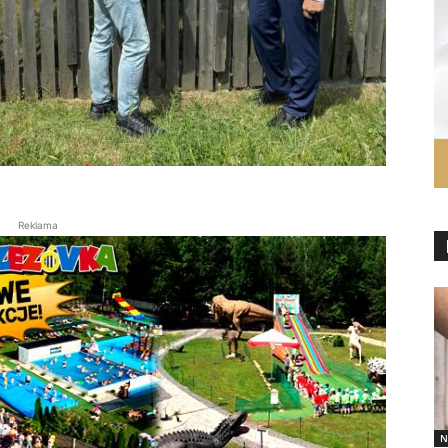
Reklama
N