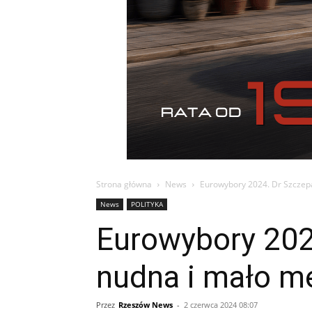
Strona główna
News
Eurowybory 2024. Dr Szczep
News
POLITYKA
Eurowybory 202
nudna i mało m
Przez
Rzeszów News
-
2 czerwca 2024 08:07