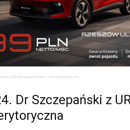
ański z UR: kampania nudna i mało merytoryczna
4. Dr Szczepański z U
erytoryczna