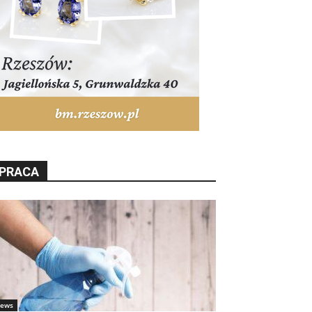
PRACA
ews