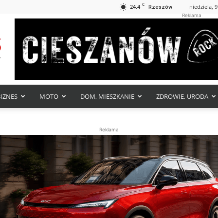
C
24.4
niedziela, 9
Rzeszów
Reklama
BIZNES
MOTO
DOM, MIESZKANIE
ZDROWIE, URODA
Reklama