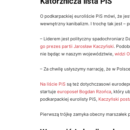
Katorżnicza lista PiS
O podkarpackiej euroliście PiS mówi, że jest 
wewnętrzny kanibalizm. I trochę tak jest – 
– Liderem jest polityczny spadochroniarz Da
go prezes partii Jarosław Kaczyński
. Podob
nie będąc w naszym województwie,
widzi O
– Za chwilę usłyszymy narrację, że w Polsc
Na liście PiS
są też dotychczasowi eurodepu
startuje
europoseł Bogdan Rzońca
, który u
podkarpackiej eurolisty PiS,
Kaczyński post
Pierwszą trójkę zamyka obecny marszałek p