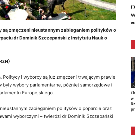
O
w
Rz
y są zmęczeni nieustannym zabieganiem polityków o
paciu dr Dominik Szczepański z Instytutu Nauk o
(RzN)
 Politycy i wyborcy są już zmęczeni trwającym prawie
 były wybory parlamentarne, później samorządowe i
A
Parlamentu Europejskiego.
El
w 
Rz
 nieustannym zabieganiem polityków o poparcie oraz
pr
pawami wyborczymi – twierdzi dr Dominik Szczepański