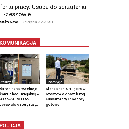
ferta pracy: Osoba do sprzątania
 Rzeszowie
eszów News
-
7 sierpnia 2026 06:11
KOMUNIKACJA
utobusy
Inwestycje
ektroniczna rewolucja
Kładka nad Strugiem w
komunikacji miejskiej w
Rzeszowie coraz bliżej.
eszowie. Miasto
Fundamenty i podpory
zesuwało cztery razy...
gotowe...
POLICJA