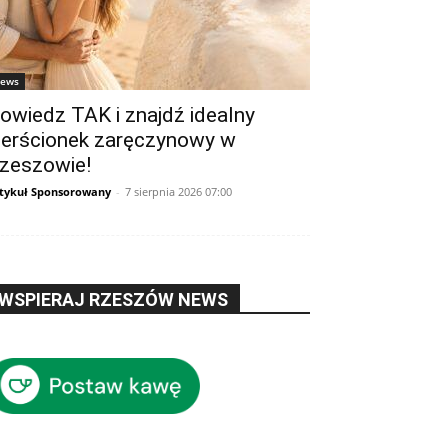
ews
owiedz TAK i znajdź idealny
ierścionek zaręczynowy w
zeszowie!
tykuł Sponsorowany
-
7 sierpnia 2026 07:00
WSPIERAJ RZESZÓW NEWS