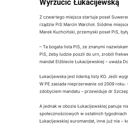
Wyrzucić Łukacijewską
Z czwartego miejsca startuje poseł Suweren
rządzie PiS Marcin Warchoł. Siódme miejsce
Marek Kuchciński, przemyski poseł PiS, był
– Ta bogata lista PiS, ze znanymi nazwiskam
PiS, żeby ludzie poszli do urn, zrobili fre
mandat Elżbiecie Łukacijewskiej – uważa D
Łukacijewska jest liderką listy KO. Jeśli w
W PE zasiada nieprzerwanie od 2009 roku.
zdobyciem mandatu – przewiduje dr Szczep
A jednak w obozie Łukacijewskiej panuje 
społecznościowych w ostatnich tygodniach 
Łukacijewskiej euromandat, inne już nie – 