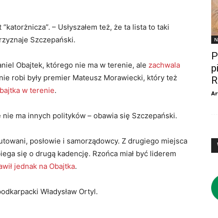
“katorżnicza”. – Usłyszałem też, że ta lista to taki
przyznaje Szczepański.
N
P
niel Obajtek, którego nie ma w terenie, ale
zachwala
p
nie robi były premier Mateusz Morawiecki, który też
R
bajtka w terenie
.
Ar
e nie ma innych polityków – obawia się Szczepański.
towani, posłowie i samorządowcy. Z drugiego miejsca
biega się o drugą kadencję. Rzońca miał być liderem
awił jednak na Obajtka
.
odkarpacki Władysław Ortyl.