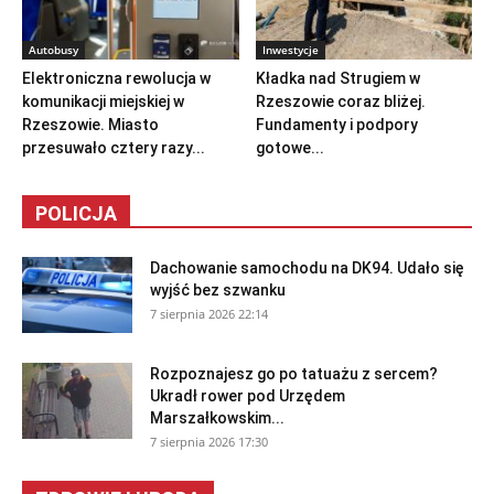
Autobusy
Inwestycje
Elektroniczna rewolucja w
Kładka nad Strugiem w
komunikacji miejskiej w
Rzeszowie coraz bliżej.
Rzeszowie. Miasto
Fundamenty i podpory
przesuwało cztery razy...
gotowe...
POLICJA
Dachowanie samochodu na DK94. Udało się
wyjść bez szwanku
7 sierpnia 2026 22:14
Rozpoznajesz go po tatuażu z sercem?
Ukradł rower pod Urzędem
Marszałkowskim...
7 sierpnia 2026 17:30