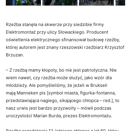
Rzeźba stanęła na skwerze przy siedzibie firmy
Elektromontaż przy ulicy Słowackiego. Producent
oświetlenia elektrycznego sfinansował budowę rzeźby,
której autorem jest znany rzeszowski rzeźbiarz Krzysztof
Brzuzan.
– Z rzeźbą mamy kłopoty, bo nie jest patriotyczna. Nie
wiem nawet, czy rzeźba może służyć, jako wzór dla
młodzieży. Ale pomyśleliśmy, że jeżeli w Brukseli
mają Manneken pis [symbol miasta, figurka-fontanna,
przedstawiająca nagiego, sikającego chłopca – red.], to
nasz urwis jest bardzo przyzwoity – mówił podczas
uroczystości Marian Burda, prezes Elektromontażu.
Rzeźba przedstawia 12-letniego chłopca z lat 60, który