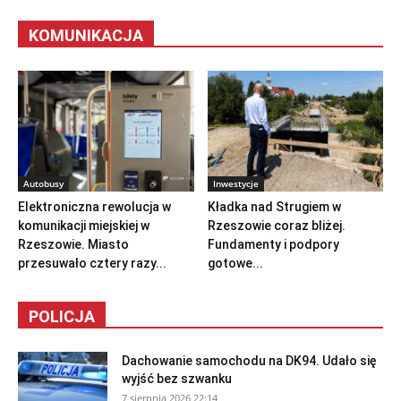
KOMUNIKACJA
Autobusy
Inwestycje
Elektroniczna rewolucja w
Kładka nad Strugiem w
komunikacji miejskiej w
Rzeszowie coraz bliżej.
Rzeszowie. Miasto
Fundamenty i podpory
przesuwało cztery razy...
gotowe...
POLICJA
Dachowanie samochodu na DK94. Udało się
wyjść bez szwanku
7 sierpnia 2026 22:14