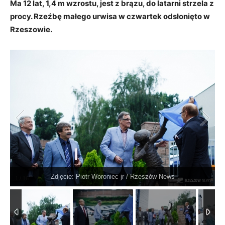
Ma 12 lat, 1,4 m wzrostu, jest z brązu, do latarni strzela z
procy. Rzeźbę małego urwisa w czwartek odsłonięto w
Rzeszowie.
Zdjęcie: Piotr Woroniec jr / Rzeszów News
1
/
16