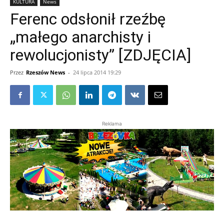
KULTURA
News
Ferenc odsłonił rzeźbę
„małego anarchisty i
rewolucjonisty” [ZDJĘCIA]
Przez
Rzeszów News
-
24 lipca 2014 19:29
Reklama