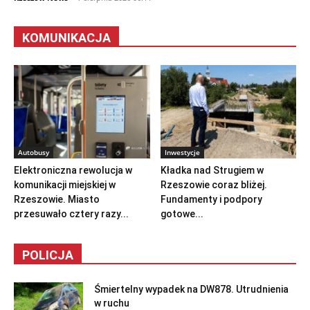
KOMUNIKACJA
Autobusy
Inwestycje
Elektroniczna rewolucja w
Kładka nad Strugiem w
komunikacji miejskiej w
Rzeszowie coraz bliżej.
Rzeszowie. Miasto
Fundamenty i podpory
przesuwało cztery razy...
gotowe...
POLICJA
Śmiertelny wypadek na DW878. Utrudnienia
w ruchu