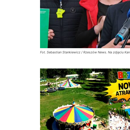
Fot. Sebastian Stankiewicz / Rzeszów News. Na zdjęciu Ka