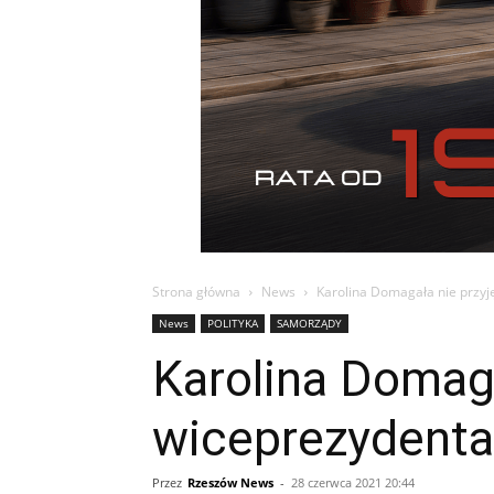
Strona główna
News
Karolina Domagała nie przy
News
POLITYKA
SAMORZĄDY
Karolina Domaga
wiceprezydent
Przez
Rzeszów News
-
28 czerwca 2021 20:44