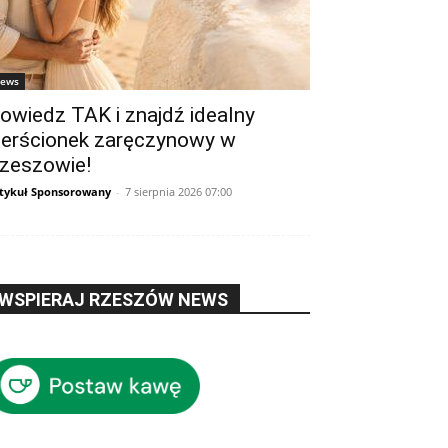
ews
owiedz TAK i znajdź idealny
ierścionek zaręczynowy w
zeszowie!
tykuł Sponsorowany
-
7 sierpnia 2026 07:00
WSPIERAJ RZESZÓW NEWS