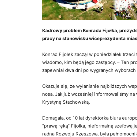
Kadrowy problem Konrada Fijołka, prezy
pracy na stanowisku wiceprezydenta mias
Konrad Fijołek zaczął w poniedziałek trzeci
wiadomo, kim będą jego zastępcy. – Ten pro
zapewniał dwa dni po wygranych wyborach K
Okazuje się, że wyłanianie najbliższych ws
nosa. Jak już wcześniej informowaliśmy n
Krystynę Stachowską.
Domagała, od 10 lat dyrektorka biura europo
“prawą ręką” Fijołka, nieformalną szefową 
radna Rozwoju Rzeszowa, była pełnomocni