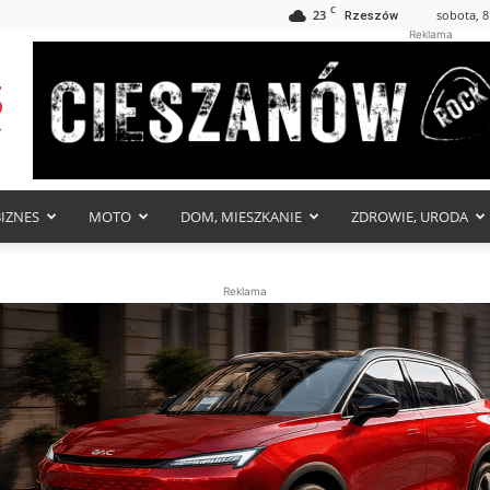
C
23
sobota, 8
Rzeszów
Reklama
BIZNES
MOTO
DOM, MIESZKANIE
ZDROWIE, URODA
Reklama