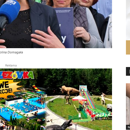
rolina Domagała
Reklama
N