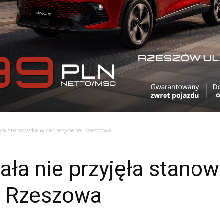
jęła stanowiska wiceprezydenta Rzeszowa
ła nie przyjęła stanow
a Rzeszowa