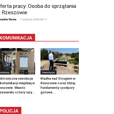
ferta pracy: Osoba do sprzątania
 Rzeszowie
eszów News
-
7 sierpnia 2026 06:11
KOMUNIKACJA
utobusy
Inwestycje
ektroniczna rewolucja
Kładka nad Strugiem w
komunikacji miejskiej w
Rzeszowie coraz bliżej.
eszowie. Miasto
Fundamenty i podpory
zesuwało cztery razy...
gotowe...
POLICJA