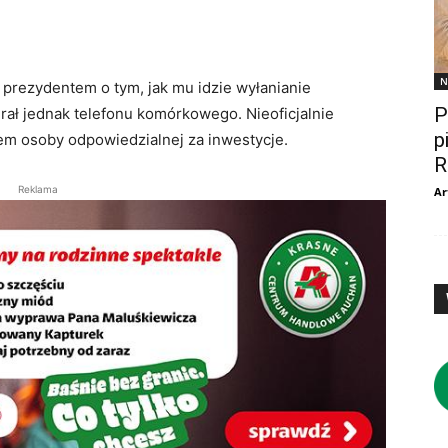
N
 prezydentem o tym, jak mu idzie wyłanianie
P
ał jednak telefonu komórkowego. Nieoficjalnie
p
em osoby odpowiedzialnej za inwestycje.
R
Reklama
Ar