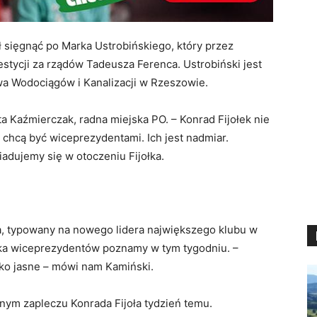
ł sięgnąć po Marka Ustrobińskiego, który przez
estycji za rządów Tadeusza Ferenca. Ustrobiński jest
wa Wodociągów i Kanalizacji w Rzeszowie.
ta Kaźmierczak, radna miejska PO. – Konrad Fijołek nie
chcą być wiceprezydentami. Ich jest nadmiar.
iadujemy się w otoczeniu Fijołka.
 typowany na nowego lidera największego klubu w
ka wiceprezydentów poznamy w tym tygodniu. –
ko jasne – mówi nam Kamiński.
nym zapleczu Konrada Fijoła tydzień temu.