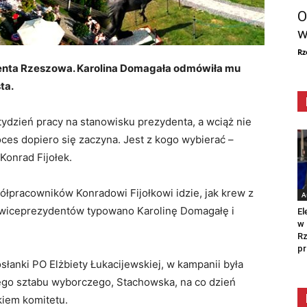
O
w
Rz
denta Rzeszowa. Karolina Domagała odmówiła mu
ta.
 tydzień pracy na stanowisku prezydenta, a wciąż nie
ces dopiero się zaczyna. Jest z kogo wybierać –
onrad Fijołek.
półpracowników Konradowi Fijołkowi idzie, jak krew z
A
a wiceprezydentów typowano Karolinę Domagałę i
El
w 
Rz
pr
słanki PO Elżbiety Łukacijewskiej, w kampanii była
jego sztabu wyborczego, Stachowska, na co dzień
kiem komitetu.