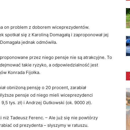
 ma on problem z doborem wiceprezydentów.
łek spotkał się z Karoliną Domagałą i zaproponował jej
. Domagała jednak odmówiła.
proponowane przez niego pensje nie są atrakcyjne. To
dejmować takie ryzyko, a odpowiedzialność jest
gów Konrada Fijołka.
iał obniżoną pensję o 20 procent, zarabiał
). Wyższe pensje od niego mieli wiceprezydenci
,5 tys. zł) i Andrzej Gutkowski (ok. 9000 zł).
 niż Tadeusz Ferenc. – Ale już się nie powtórzy
rabiać od prezydenta – słyszymy w ratuszu.