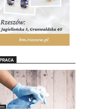
PRACA
ews