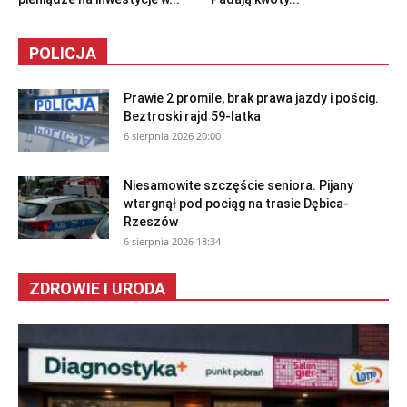
POLICJA
Prawie 2 promile, brak prawa jazdy i pościg.
Beztroski rajd 59-latka
6 sierpnia 2026 20:00
Niesamowite szczęście seniora. Pijany
wtargnął pod pociąg na trasie Dębica-
Rzeszów
6 sierpnia 2026 18:34
ZDROWIE I URODA