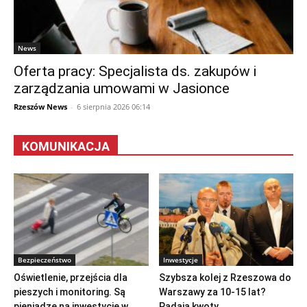
News
Oferta pracy: Specjalista ds. zakupów i
zarządzania umowami w Jasionce
Rzeszów News
-
6 sierpnia 2026 06:14
KOMUNIKACJA
Bezpieczeństwo
Inwestycje
Oświetlenie, przejścia dla
Szybsza kolej z Rzeszowa do
pieszych i monitoring. Są
Warszawy za 10-15 lat?
pieniądze na inwestycje w...
Padają kwoty...