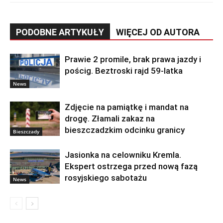
PODOBNE ARTYKUŁY
WIĘCEJ OD AUTORA
Prawie 2 promile, brak prawa jazdy i
pościg. Beztroski rajd 59-latka
News
Zdjęcie na pamiątkę i mandat na
drogę. Złamali zakaz na
bieszczadzkim odcinku granicy
Bieszczady
Jasionka na celowniku Kremla.
Ekspert ostrzega przed nową fazą
rosyjskiego sabotażu
News