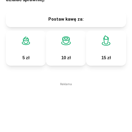
Postaw kawę za:
5 zł
10 zł
15 zł
Reklama