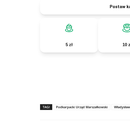
Postaw k
5 zł
10 z
TAGI
Podkarpacki Urząd Marszałkowski
Władysław