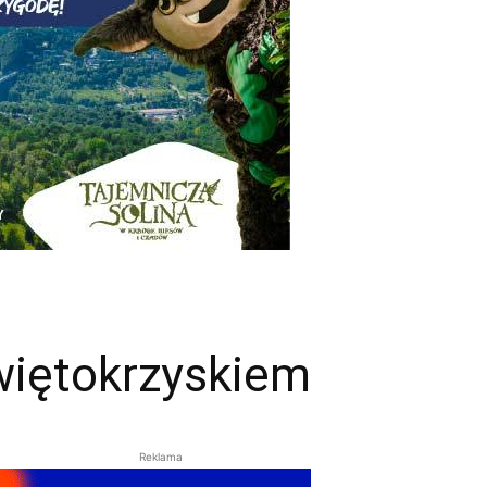
więtokrzyskiem
Reklama