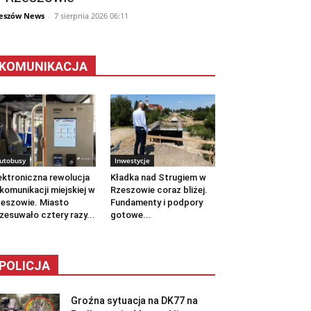
eszów News
-
7 sierpnia 2026 06:11
KOMUNIKACJA
utobusy
Inwestycje
ektroniczna rewolucja
Kładka nad Strugiem w
komunikacji miejskiej w
Rzeszowie coraz bliżej.
eszowie. Miasto
Fundamenty i podpory
zesuwało cztery razy...
gotowe...
POLICJA
Groźna sytuacja na DK77 na