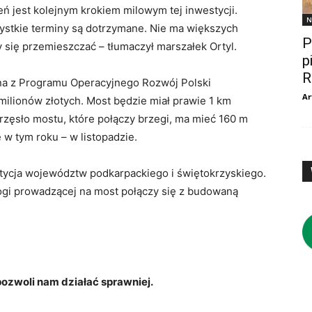
ień jest kolejnym krokiem milowym tej inwestycji.
N
ystkie terminy są dotrzymane. Nie ma większych
P
ię przemieszczać – tłumaczył marszałek Ortyl.
p
R
na z Programu Operacyjnego Rozwój Polski
Ar
milionów złotych. Most będzie miał prawie 1 km
rzęsło mostu, które połączy brzegi, ma mieć 160 m
w tym roku – w listopadzie.
ycja województw podkarpackiego i świętokrzyskiego.
i prowadzącej na most połączy się z budowaną
zwoli nam działać sprawniej.