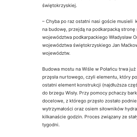
świętokrzyskiej.
– Chyba po raz ostatni nasi goście musieli
na budowę, przejdą na podkarpacką stronę 
województwa podkarpackiego Władysław Orty
województwa świętokrzyskiego Jan Maćkowi
województw.
Budowa mostu na Wiśle w Połańcu trwa już 
przęsła nurtowego, czyli elementu, który p
ostatni element konstrukcji (najdłuższa cz
do brzegu Wisły. Przy pomocy pchaczy barka
docelowe, z którego przęsło zostało podnie
wytrzymałości oraz osiem siłowników hydra
kilkanaście godzin. Proces związany ze sta
tygodni.