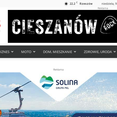
C
22.2
niedziela, 9
Rzeszów
Reklama
BIZNES
MOTO
DOM, MIESZKANIE
ZDROWIE, URODA
Reklama