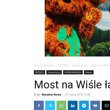
Strona główna
BIZNES
Inwestycje
Most na Wiśl
BIZNES
Inwestycje
KOMUNIKACJA
News
Most na Wiśle 
Przez
Rzeszów News
-
27 marca 2014 15:36