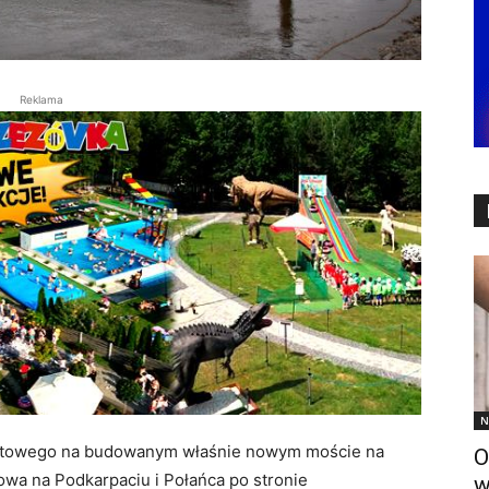
Reklama
N
urtowego na budowanym właśnie nowym moście na
O
owa na Podkarpaciu i Połańca po stronie
w