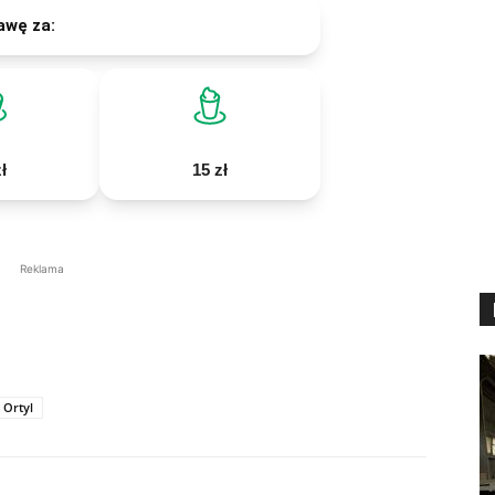
awę za:
ł
15 zł
Reklama
 Ortyl