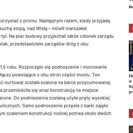
Rz
 korzystać z promu. Następnym razem, kiedy przyjadą
suchą stopą, nad Wisłą – mówił marszałek
l. Na plac budowy przyjechali także członek zarządu
ak, przedstawiciele zarządów dróg z obu
1,5 roku. Rozpoczęło się podnoszenie i mocowanie
A
ołączy powstające z obu stron części mostu. Ten
El
w 
ęść nurtowa) została scalona na barce przycumowanej
Rz
 przemieściła się wraz konstrukcją na miejsce
pr
sione. Do podniesienia zostaną użyte pręty wysokiej
ulicznych. Samo podnoszenie przęsła z barki zajęło
łym scaleniem konstrukcji nośnej potrwa około dwóch