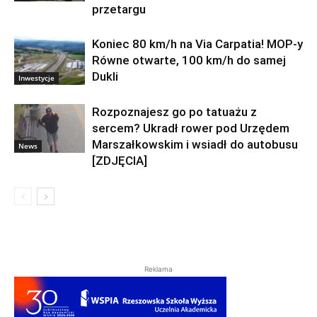
przetargu
Koniec 80 km/h na Via Carpatia! MOP-y
Równe otwarte, 100 km/h do samej
Dukli
Inwestycje
Rozpoznajesz go po tatuażu z
sercem? Ukradł rower pod Urzędem
Marszałkowskim i wsiadł do autobusu
News
[ZDJĘCIA]
Reklama