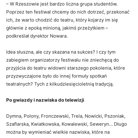
– W Rzeszowie jest bardzo liczna grupa studentów.
Poprzez ten festiwal chcemy do nich dotrzeć, przekonać
ich, że warto chodzić do teatru, który kojarzy im się
głównie z epoką minioną, jakimś przeżytkiem –
podkreślał dyrektor Nowara.
Idea słuszna, ale czy skazana na sukces? I czy tym
zabiegiem organizatorzy festiwalu nie zniechęcą do
przyjścia do teatru widowni starszego pokolenia, które
przyzwyczajone było do innej formuły spotkań
teatralnych? Tych z kilkudziesięcioletnią tradycją.
Po gwiazdy i nazwiska do telewizji
Dymna, Polony, Fronczewski, Trela, Nowicki, Pszoniak,
Szaflarska, Kwiatkowska, Kowalewski, Seweryn… Długo
można by wymieniać wielkie nazwiska, które na