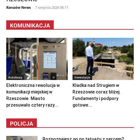
Rzeszów News
-
7 sierpnia 2026 06:11
KOMUNIKACJA
Autobusy
Inwestycje
Elektroniczna rewolucja w
Kładka nad Strugiem w
komunikacji miejskiej w
Rzeszowie coraz bliżej.
Rzeszowie. Miasto
Fundamenty i podpory
przesuwało cztery razy...
gotowe...
POLICJA
Rozpoznajesz go po tatuażu z sercem?