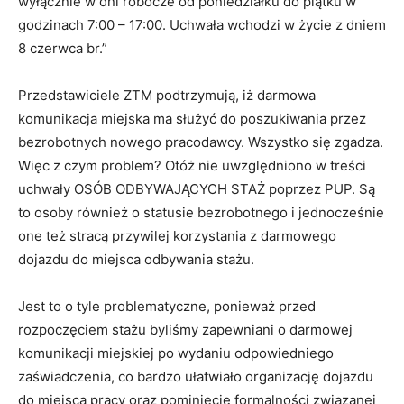
wyłącznie w dni robocze od poniedziałku do piątku w
godzinach 7:00 – 17:00. Uchwała wchodzi w życie z dniem
8 czerwca br.”
Przedstawiciele ZTM podtrzymują, iż darmowa
komunikacja miejska ma służyć do poszukiwania przez
bezrobotnych nowego pracodawcy. Wszystko się zgadza.
Więc z czym problem? Otóż nie uwzględniono w treści
uchwały OSÓB ODBYWAJĄCYCH STAŻ poprzez PUP. Są
to osoby również o statusie bezrobotnego i jednocześnie
one też stracą przywilej korzystania z darmowego
dojazdu do miejsca odbywania stażu.
Jest to o tyle problematyczne, ponieważ przed
rozpoczęciem stażu byliśmy zapewniani o darmowej
komunikacji miejskiej po wydaniu odpowiedniego
zaświadczenia, co bardzo ułatwiało organizację dojazdu
do miejsca pracy oraz pominięcie formalności związanej