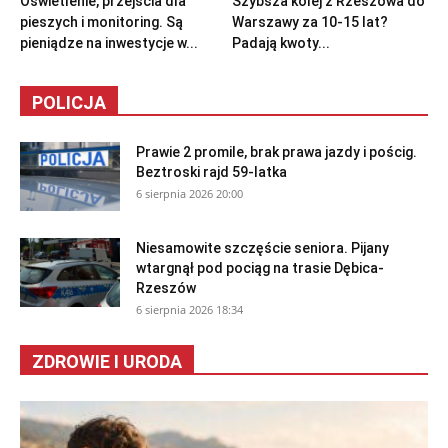
Oświetlenie, przejścia dla
Szybsza kolej z Rzeszowa do
pieszych i monitoring. Są
Warszawy za 10-15 lat?
pieniądze na inwestycje w...
Padają kwoty...
POLICJA
Prawie 2 promile, brak prawa jazdy i pościg.
Beztroski rajd 59-latka
6 sierpnia 2026 20:00
Niesamowite szczęście seniora. Pijany
wtargnął pod pociąg na trasie Dębica-
Rzeszów
6 sierpnia 2026 18:34
ZDROWIE I URODA