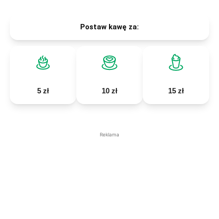
Postaw kawę za:
5 zł
10 zł
15 zł
Reklama