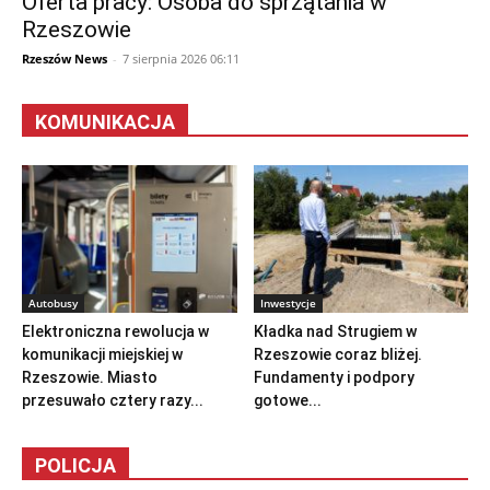
Oferta pracy: Osoba do sprzątania w
Rzeszowie
Rzeszów News
-
7 sierpnia 2026 06:11
KOMUNIKACJA
Autobusy
Inwestycje
Elektroniczna rewolucja w
Kładka nad Strugiem w
komunikacji miejskiej w
Rzeszowie coraz bliżej.
Rzeszowie. Miasto
Fundamenty i podpory
przesuwało cztery razy...
gotowe...
POLICJA