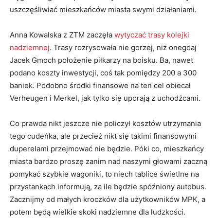
uszczęśliwiać mieszkańców miasta swymi działaniami.
Anna Kowalska z ZTM zaczęła
wytyczać trasy kolejki
nadziemnej
. Trasy rozrysowała nie gorzej, niż onegdaj
Jacek Gmoch położenie piłkarzy na boisku. Ba, nawet
podano koszty inwestycji, coś tak pomiędzy 200 a 300
baniek. Podobno środki finansowe na ten cel obiecał
Verheugen i Merkel, jak tylko się uporają z uchodźcami.
Co prawda nikt jeszcze nie policzył kosztów utrzymania
tego cudeńka, ale przecież nikt się takimi finansowymi
duperelami przejmować nie będzie. Póki co, mieszkańcy
miasta bardzo proszę zanim nad naszymi głowami zaczną
pomykać szybkie wagoniki, to niech tablice świetlne na
przystankach informują, za ile będzie spóźniony autobus.
Zacznijmy od małych kroczków dla użytkowników MPK, a
potem będą wielkie skoki nadziemne dla ludzkości.