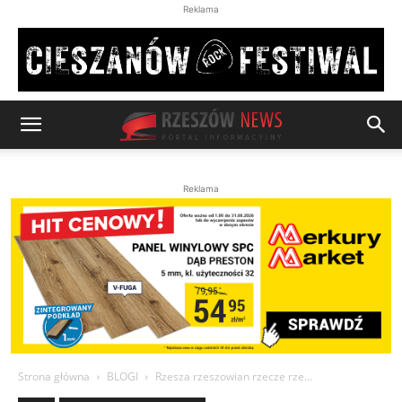
Reklama
Reklama
Strona główna
BLOGI
Rzesza rzeszowian rzecze rze...