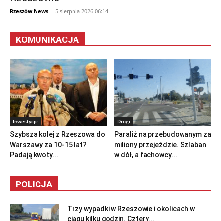
Rzeszów News
-
5 sierpnia 2026 06:14
KOMUNIKACJA
Inwestycje
Drogi
Szybsza kolej z Rzeszowa do
Paraliż na przebudowanym za
Warszawy za 10-15 lat?
miliony przejeździe. Szlaban
Padają kwoty...
w dół, a fachowcy...
POLICJA
Trzy wypadki w Rzeszowie i okolicach w
ciągu kilku godzin. Cztery...