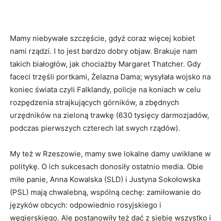
Mamy niebywałe szczęście, gdyż coraz więcej kobiet
nami rządzi. I to jest bardzo dobry objaw. Brakuje nam
takich białogłów, jak chociażby Margaret Thatcher. Gdy
faceci trzęśli portkami, Żelazna Dama; wysyłała wojsko na
koniec świata czyli Falklandy, policje na koniach w celu
rozpędzenia strajkujących górników, a zbędnych
urzędników na zieloną trawkę (630 tysięcy darmozjadów,
podczas pierwszych czterech lat swych rządów).
My też w Rzeszowie, mamy swe lokalne damy uwikłane w
politykę. O ich sukcesach donosiły ostatnio media. Obie
miłe panie, Anna Kowalska (SLD) i Justyna Sokołowska
(PSL) mają chwalebną, wspólną cechę: zamiłowanie do
języków obcych: odpowiednio rosyjskiego i
węgierskiego. Ale postanowiły też dać z siebie wszystko i