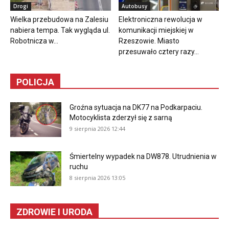
Drogi
Autobusy
Wielka przebudowa na Zalesiu
Elektroniczna rewolucja w
nabiera tempa. Tak wygląda ul.
komunikacji miejskiej w
Robotnicza w...
Rzeszowie. Miasto
przesuwało cztery razy...
POLICJA
Groźna sytuacja na DK77 na Podkarpaciu.
Motocyklista zderzył się z sarną
9 sierpnia 2026 12:44
Śmiertelny wypadek na DW878. Utrudnienia w
ruchu
8 sierpnia 2026 13:05
ZDROWIE I URODA