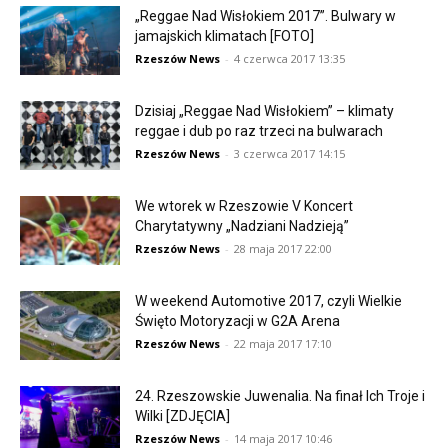
„Reggae Nad Wisłokiem 2017”. Bulwary w
jamajskich klimatach [FOTO]
Rzeszów News
-
4 czerwca 2017 13:35
Dzisiaj „Reggae Nad Wisłokiem” – klimaty
reggae i dub po raz trzeci na bulwarach
Rzeszów News
-
3 czerwca 2017 14:15
We wtorek w Rzeszowie V Koncert
Charytatywny „Nadziani Nadzieją”
Rzeszów News
-
28 maja 2017 22:00
W weekend Automotive 2017, czyli Wielkie
Święto Motoryzacji w G2A Arena
Rzeszów News
-
22 maja 2017 17:10
24. Rzeszowskie Juwenalia. Na finał Ich Troje i
Wilki [ZDJĘCIA]
Rzeszów News
-
14 maja 2017 10:46