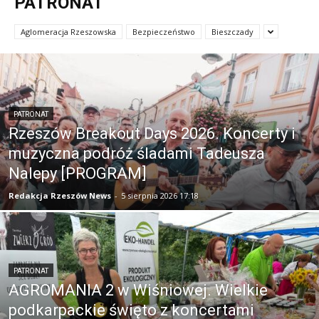
PATRONAT
Aglomeracja Rzeszowska
Bezpieczeństwo
Bieszczady
PATRONAT
Rzeszów Breakout Days 2026. Koncerty i
muzyczna podróż śladami Tadeusza
Nalepy [PROGRAM]
Redakcja Rzeszów News
-
5 sierpnia 2026 17:18
PATRONAT
AGROMANIA 2 w Wiśniowej. Wielkie
podkarpackie święto z koncertami