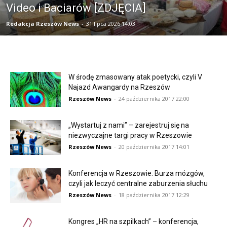
Video i Baciarów [ZDJĘCIA]
Redakcja Rzeszów News
-
31 lipca 2026 14:03
W środę zmasowany atak poetycki, czyli V
Najazd Awangardy na Rzeszów
Rzeszów News
-
24 października 2017 22:00
„Wystartuj z nami” – zarejestruj się na
niezwyczajne targi pracy w Rzeszowie
Rzeszów News
-
20 października 2017 14:01
Konferencja w Rzeszowie. Burza mózgów,
czyli jak leczyć centralne zaburzenia słuchu
Rzeszów News
-
18 października 2017 12:29
Kongres „HR na szpilkach” – konferencja,