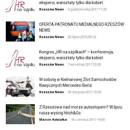
eksperci, warsztaty tylko dla kobiet
Rzeszów News
-
9 października 2017 17:29
OFERTA PATRONATU MEDIALNEGO RZESZÓW
NEWS
Rzeszów News
-
20 lipca 2016 09:12
Kongres „HR na szpilkach” – konferencja,
eksperci, warsztaty tylko dla kobiet
Rzeszów News
-
7 września 2017 23:00
W sobotę w Kielnarowej Zlot Samochodów
Klasycznych Mercedes-Benz
Rzeszów News
-
30 sierpnia 2017 19:29
Z Rzeszowa nad morze autostopem? W lipcu
rusza wyścig Hitch&Go
Marcin Kobiałka
-
18 czerwca 2017 16:00