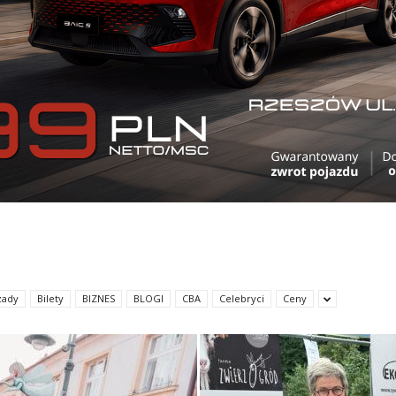
zady
Bilety
BIZNES
BLOGI
CBA
Celebryci
Ceny