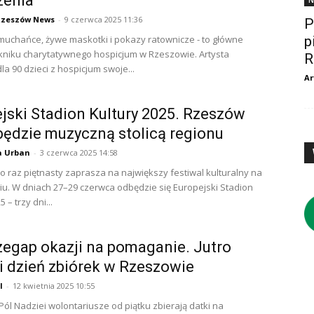
zenia
N
Rzeszów News
-
9 czerwca 2025 11:36
P
muchańce, żywe maskotki i pokazy ratownicze - to główne
p
ikniku charytatywnego hospicjum w Rzeszowie. Artysta
R
a 90 dzieci z hospicjum swoje...
Ar
jski Stadion Kultury 2025. Rzeszów
ędzie muzyczną stolicą regionu
a Urban
-
3 czerwca 2025 14:58
 raz piętnasty zaprasza na największy festiwal kulturalny na
u. W dniach 27–29 czerwca odbędzie się Europejski Stadion
 – trzy dni...
zegap okazji na pomaganie. Jutro
i dzień zbiórek w Rzeszowie
l
-
12 kwietnia 2025 10:55
ól Nadziei wolontariusze od piątku zbierają datki na