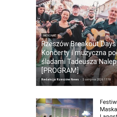
PATRONAT
Rzeszów Breakout Days
Koncerty i muzyczna po
śladami Tadeusza Nalep
[PROGRAM]
Redakcja Rzeszów News
-
5 sierpnia 2026 17:18
Festiw
Maska 
Langs