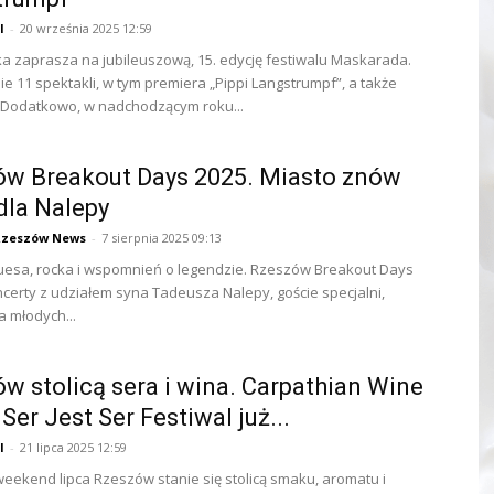
l
-
20 września 2025 12:59
a zaprasza na jubileuszową, 15. edycję festiwalu Maskarada.
e 11 spektakli, w tym premiera „Pippi Langstrumpf”, a także
 Dodatkowo, w nadchodzącym roku...
ów Breakout Days 2025. Miasto znów
dla Nalepy
Rzeszów News
-
7 sierpnia 2025 09:13
luesa, rocka i wspomnień o legendzie. Rzeszów Breakout Days
ncerty z udziałem syna Tadeusza Nalepy, goście specjalni,
a młodych...
w stolicą sera i wina. Carpathian Wine
Ser Jest Ser Festiwal już...
l
-
21 lipca 2025 12:59
weekend lipca Rzeszów stanie się stolicą smaku, aromatu i