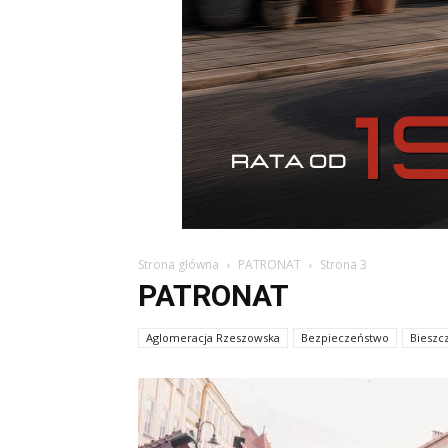
Strona główna
PATRONAT
Strona 3
PATRONAT
Aglomeracja Rzeszowska
Bezpieczeństwo
Bieszc