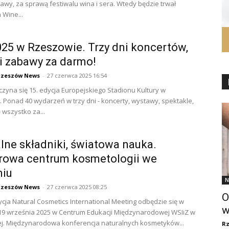
awy, za sprawą festiwalu wina i sera. Wtedy będzie trwał
 Wine...
25 w Rzeszowie. Trzy dni koncertów,
 i zabawy za darmo!
Rzeszów News
-
27 czerwca 2025 16:54
czyna się 15. edycja Europejskiego Stadionu Kultury w
 Ponad 40 wydarzeń w trzy dni - koncerty, wystawy, spektakle,
 wszystko za...
lne składniki, światowa nauka.
rowa centrum kosmetologii we
niu
N
Rzeszów News
-
27 czerwca 2025 08:25
O
ycja Natural Cosmetics International Meeting odbędzie się w
w
19 września 2025 w Centrum Edukacji Międzynarodowej WSIiZ w
j. Międzynarodowa konferencja naturalnych kosmetyków...
R