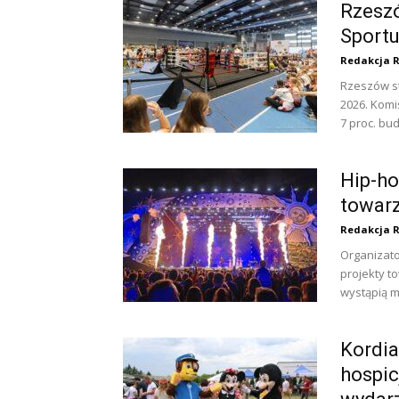
Rzeszó
Sportu
Redakcja 
Rzeszów st
2026. Komi
7 proc. bud
Hip-ho
towarz
Redakcja 
Organizato
projekty t
wystąpią m
Kordia
hospi