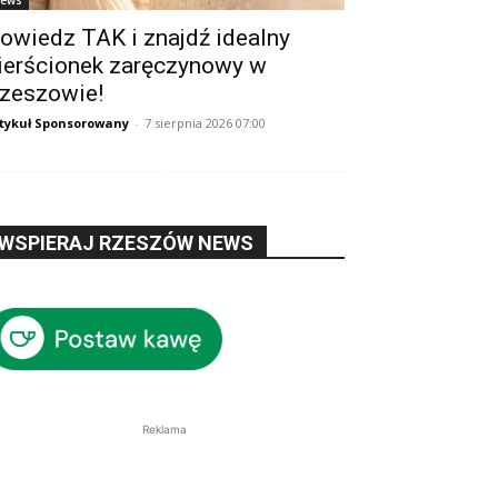
ews
owiedz TAK i znajdź idealny
ierścionek zaręczynowy w
zeszowie!
tykuł Sponsorowany
-
7 sierpnia 2026 07:00
WSPIERAJ RZESZÓW NEWS
Reklama