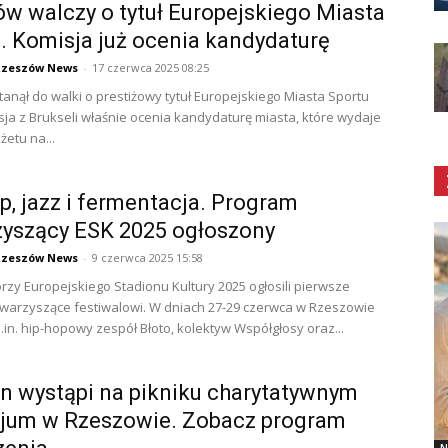
w walczy o tytuł Europejskiego Miasta
. Komisja już ocenia kandydaturę
Rzeszów News
-
17 czerwca 2025 08:25
anął do walki o prestiżowy tytuł Europejskiego Miasta Sportu
sja z Brukseli właśnie ocenia kandydaturę miasta, które wydaje
żetu na...
p, jazz i fermentacja. Program
yszący ESK 2025 ogłoszony
Rzeszów News
-
9 czerwca 2025 15:58
rzy Europejskiego Stadionu Kultury 2025 ogłosili pierwsze
owarzyszące festiwalowi. W dniach 27-29 czerwca w Rzeszowie
.in. hip-hopowy zespół Błoto, kolektyw Współgłosy oraz...
n wystąpi na pikniku charytatywnym
cjum w Rzeszowie. Zobacz program