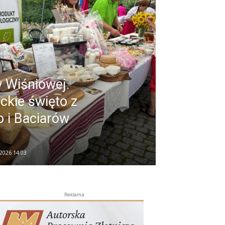
Wiśniowej.
ckie święto z
 i Baciarów
 2026 14:03
Reklama