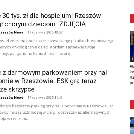
 30 tys. zł dla hospicjum! Rzeszów
ł chorym dzieciom [ZDJĘCIA]
Rzeszów News
-
17 czerwca 2025 18:57
tys. zł zebrano podczas rzeszowskiego pikniku charytatywnego
horych onkologicznie dzieci. Kordian zaśpiewał swoje
hity, policjanci na koniach robili furorę...
A
El
c z darmowym parkowaniem przy hali
ko
Rz
mie w Rzeszowie. ESK gra teraz
pr
ze skrzypce
Rzeszów News
-
17 czerwca 2025 11:42
knęło bezpłatny parking przy hali Podpromie w Rzeszowie. Do
erowcy muszą uzbroić się w cierpliwość i szukać alternatywnych
oju w centrum....