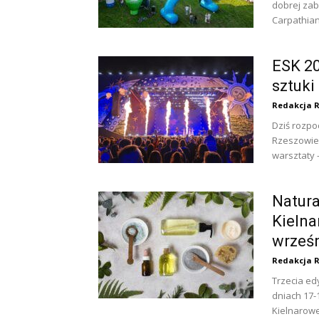
dobrej zab
Carpathian
ESK 20
sztuki
Redakcja 
Dziś rozpo
Rzeszowie.
warsztaty -
Natura
Kielna
wrześ
Redakcja 
Trzecia ed
dniach 17-
Kielnarowe