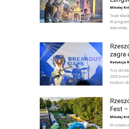
Mikołaj Kró
Teatr Mask
W programi
warsztaty.
Rzesz
zagra 
Redakcja 
Trzy dni b
2025 to ko
konkurs dl
Rzeszó
Fest – 
Mikołaj Kró
W ostatni 