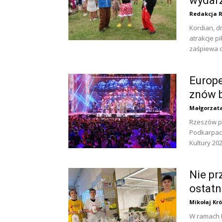
wydar
Redakcja 
Kordian, d
atrakcje p
zaśpiewa dl
Europe
znów b
Małgorzat
Rzeszów po
Podkarpaci
Kultury 2025
Nie pr
ostatn
Mikołaj Kró
W ramach P