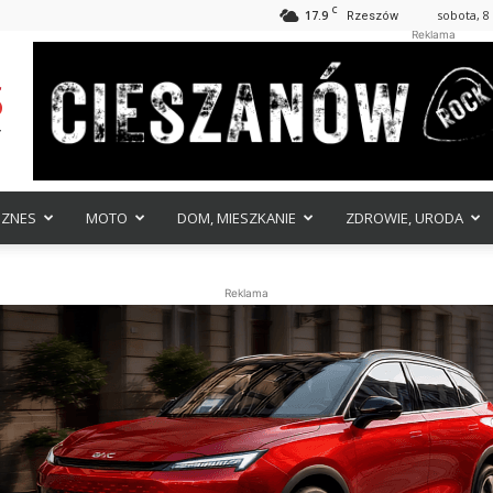
C
17.9
sobota, 8
Rzeszów
Reklama
IZNES
MOTO
DOM, MIESZKANIE
ZDROWIE, URODA
Reklama