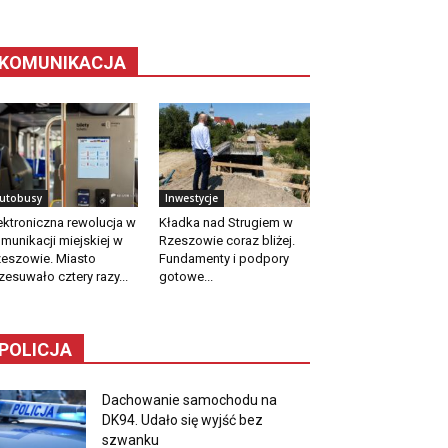
KOMUNIKACJA
utobusy
Inwestycje
ektroniczna rewolucja w
Kładka nad Strugiem w
munikacji miejskiej w
Rzeszowie coraz bliżej.
eszowie. Miasto
Fundamenty i podpory
zesuwało cztery razy...
gotowe...
POLICJA
Dachowanie samochodu na
DK94. Udało się wyjść bez
szwanku