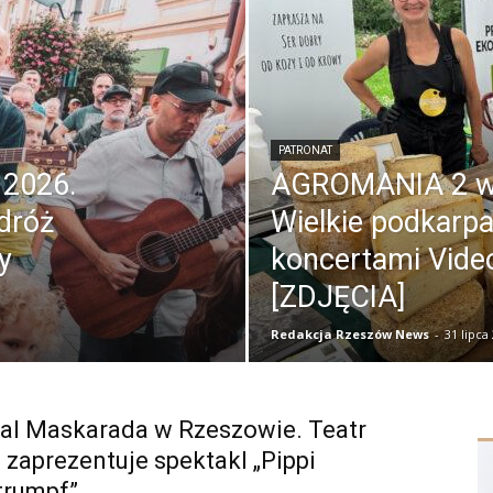
PATRONAT
 2026.
AGROMANIA 2 w 
dróż
Wielkie podkarpa
y
koncertami Video
[ZDJĘCIA]
Redakcja Rzeszów News
-
31 lipca
al Maskarada w Rzeszowie. Teatr
zaprezentuje spektakl „Pippi
trumpf”