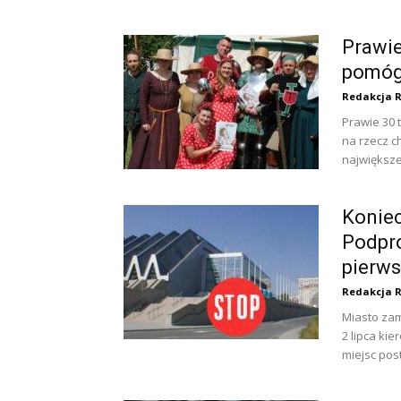
Prawie
pomóg
Redakcja 
Prawie 30 
na rzecz c
największe 
Konie
Podpro
pierws
Redakcja 
Miasto zam
2 lipca ki
miejsc post