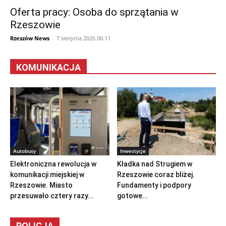
Oferta pracy: Osoba do sprzątania w
Rzeszowie
Rzeszów News
-
7 sierpnia 2026 06:11
KOMUNIKACJA
Autobusy
Inwestycje
Elektroniczna rewolucja w
Kładka nad Strugiem w
komunikacji miejskiej w
Rzeszowie coraz bliżej.
Rzeszowie. Miasto
Fundamenty i podpory
przesuwało cztery razy...
gotowe...
POLICJA