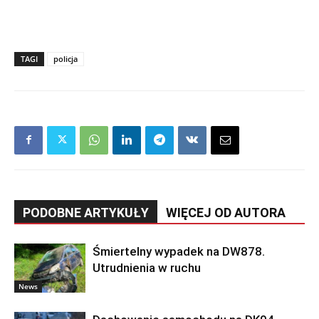
TAGI
policja
PODOBNE ARTYKUŁY
WIĘCEJ OD AUTORA
Śmiertelny wypadek na DW878.
Utrudnienia w ruchu
News