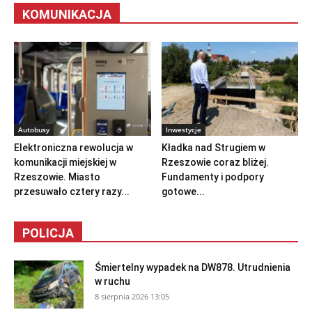
KOMUNIKACJA
Autobusy
Inwestycje
Elektroniczna rewolucja w
Kładka nad Strugiem w
komunikacji miejskiej w
Rzeszowie coraz bliżej.
Rzeszowie. Miasto
Fundamenty i podpory
przesuwało cztery razy...
gotowe...
POLICJA
Śmiertelny wypadek na DW878. Utrudnienia
w ruchu
8 sierpnia 2026 13:05