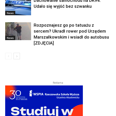
Dachowanie samochodu na DK94.
Udało się wyjść bez szwanku
News
Rozpoznajesz go po tatuażu z
sercem? Ukradł rower pod Urzędem
Marszałkowskim i wsiadł do autobusu
News
[ZDJĘCIA]
Reklama