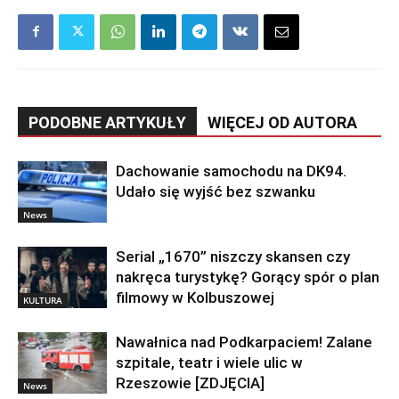
PODOBNE ARTYKUŁY
WIĘCEJ OD AUTORA
Dachowanie samochodu na DK94.
Udało się wyjść bez szwanku
News
Serial „1670” niszczy skansen czy
nakręca turystykę? Gorący spór o plan
filmowy w Kolbuszowej
KULTURA
Nawałnica nad Podkarpaciem! Zalane
szpitale, teatr i wiele ulic w
Rzeszowie [ZDJĘCIA]
News