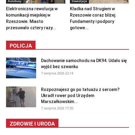
Autobusy
Inwestycje
Elektroniczna rewolucja w
Kładka nad Strugiem w
komunikacji miejskiej w
Rzeszowie coraz bliżej.
Rzeszowie. Miasto
Fundamenty i podpory
przesuwało cztery razy...
gotowe...
POLICJA
Dachowanie samochodu na DK94. Udało się
wyjść bez szwanku
7 sierpnia 2026 22:14
Rozpoznajesz go po tatuażu z sercem?
Ukradł rower pod Urzędem
Marszałkowskim...
7 sierpnia 2026 17:30
ZDROWIE I URODA