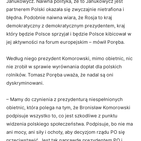
Janukowycz. Naiwna polityka, że to Janukowycz jest
partnerem Polski okazała się zwyczajnie nietrafiona i
błędna. Podobnie naiwna wiara, że Rosja to kraj
demokratyczny z demokratycznym prezydentem, kraj
który będzie Polsce sprzyjał i będzie Polsce kibicował w
jej aktywności na forum europejskim – mówił Poręba.
Według niego prezydent Komorowski, mimo obietnic, nic
nie zrobił w sprawie wyrównania dopłat dla polskich
rolników. Tomasz Poręba uważa, że nadal są oni
dyskryminowani.
– Mamy do czynienia z prezydenturą niespełnionych
obietnic, która polega na tym, że Bronisław Komorowski
podpisuje wszystko to, co jest szkodliwe z punktu
widzenia polskiego społeczeństwa. Podpisuje, bo nie ma
ani mocy, ani siły i ochoty, aby decyzjom rządu PO się
przeciwstawić. Jest tak naprawdę prezydentem PO i