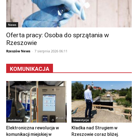
News
Oferta pracy: Osoba do sprzątania w
Rzeszowie
Rzeszów News
-
7 sierpnia 2026 06:11
KOMUNIKACJA
Autobusy
Inwestycje
Elektroniczna rewolucja w
Kładka nad Strugiem w
komunikacji miejskiej w
Rzeszowie coraz bliżej.