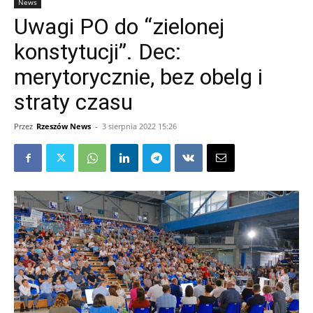
News
Uwagi PO do “zielonej
konstytucji”. Dec:
merytorycznie, bez obelg i
straty czasu
Przez
Rzeszów News
-
3 sierpnia 2022 15:26