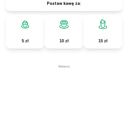
Postaw kawę za:
5 zł
10 zł
15 zł
Reklama