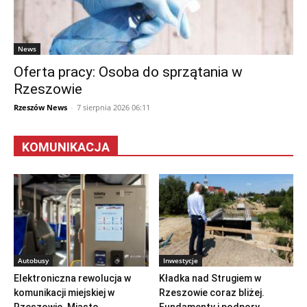
News
Oferta pracy: Osoba do sprzątania w
Rzeszowie
Rzeszów News
-
7 sierpnia 2026 06:11
KOMUNIKACJA
Autobusy
Inwestycje
Elektroniczna rewolucja w
Kładka nad Strugiem w
komunikacji miejskiej w
Rzeszowie coraz bliżej.