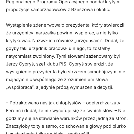
Regionalnego Programu Operacyjnego poddał krytyce
propozycje samorządowców z Rzeszowa i okolic.
Wystąpienie zdenerwowało prezydenta, który stwierdził,
że urzędnicy marszałka powinni wspierać, a nie tylko
krytykować. Nazwał ich również „urzędasami”. Dodał, że
gdyby taki urzędnik pracował u niego, to zostałby
natychmiast zwolniony. Tymi słowami zażenowany był
Jerzy Cypryś, szef klubu PiS. Cypryś stwierdził, że
wystąpienie prezydenta było strzałem samobójczym, nie
mającym nic wspólnego ze zrozumieniem słowa
„współpraca”, a jedynie próbą wymuszenia decyzji.
– Potraktowano nas jak chłoptysiów – odpierał zarzuty
Ferenc i dodał, że nie wycofuje się ze swoich słów. – Nie
godzimy się na stawianie warunków przez jedną ze stron.
Znaczyłoby to tyle samo, co schowanie głowy pod biurko
i wystawienie tyłka do bicia – podkreślił.