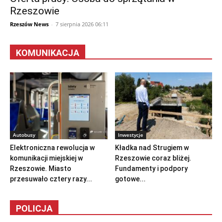
Rzeszowie
Rzeszów News
-
7 sierpnia 2026 06:11
KOMUNIKACJA
Autobusy
Inwestycje
Elektroniczna rewolucja w
Kładka nad Strugiem w
komunikacji miejskiej w
Rzeszowie coraz bliżej.
Rzeszowie. Miasto
Fundamenty i podpory
przesuwało cztery razy...
gotowe...
POLICJA