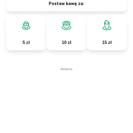
Postaw kawę za:
5 zł
10 zł
15 zł
Reklama