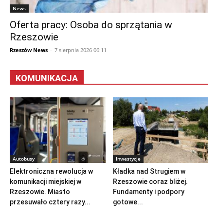
News
Oferta pracy: Osoba do sprzątania w
Rzeszowie
Rzeszów News
-
7 sierpnia 2026 06:11
KOMUNIKACJA
Autobusy
Inwestycje
Elektroniczna rewolucja w
Kładka nad Strugiem w
komunikacji miejskiej w
Rzeszowie coraz bliżej.
Rzeszowie. Miasto
Fundamenty i podpory
przesuwało cztery razy...
gotowe...