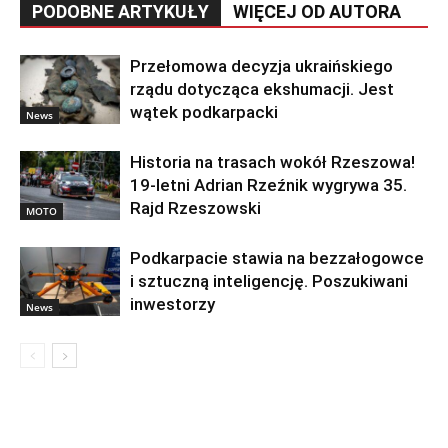
PODOBNE ARTYKUŁY
WIĘCEJ OD AUTORA
Przełomowa decyzja ukraińskiego
rządu dotycząca ekshumacji. Jest
wątek podkarpacki
News
Historia na trasach wokół Rzeszowa!
19-letni Adrian Rzeźnik wygrywa 35.
Rajd Rzeszowski
MOTO
Podkarpacie stawia na bezzałogowce
i sztuczną inteligencję. Poszukiwani
inwestorzy
News