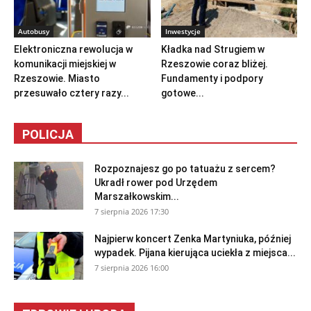
Autobusy
Inwestycje
Elektroniczna rewolucja w
Kładka nad Strugiem w
komunikacji miejskiej w
Rzeszowie coraz bliżej.
Rzeszowie. Miasto
Fundamenty i podpory
przesuwało cztery razy...
gotowe...
POLICJA
Rozpoznajesz go po tatuażu z sercem?
Ukradł rower pod Urzędem
Marszałkowskim...
7 sierpnia 2026 17:30
Najpierw koncert Zenka Martyniuka, później
wypadek. Pijana kierująca uciekła z miejsca...
7 sierpnia 2026 16:00