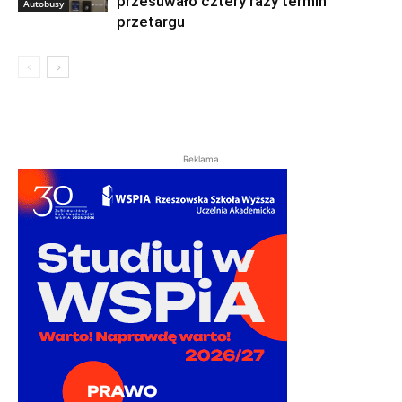
przesuwało cztery razy termin
Autobusy
przetargu
Reklama