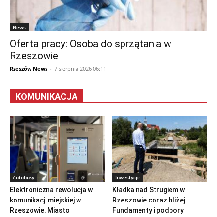
News
Oferta pracy: Osoba do sprzątania w
Rzeszowie
Rzeszów News
-
7 sierpnia 2026 06:11
KOMUNIKACJA
Autobusy
Inwestycje
Elektroniczna rewolucja w
Kładka nad Strugiem w
komunikacji miejskiej w
Rzeszowie coraz bliżej.
Rzeszowie. Miasto
Fundamenty i podpory