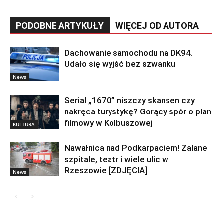
PODOBNE ARTYKUŁY
WIĘCEJ OD AUTORA
Dachowanie samochodu na DK94.
Udało się wyjść bez szwanku
News
Serial „1670” niszczy skansen czy
nakręca turystykę? Gorący spór o plan
filmowy w Kolbuszowej
KULTURA
Nawałnica nad Podkarpaciem! Zalane
szpitale, teatr i wiele ulic w
Rzeszowie [ZDJĘCIA]
News