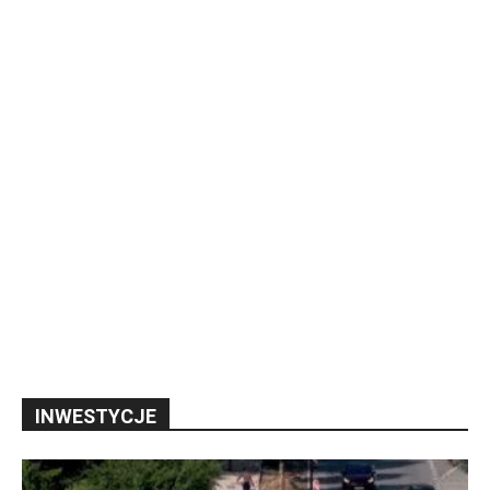
INWESTYCJE