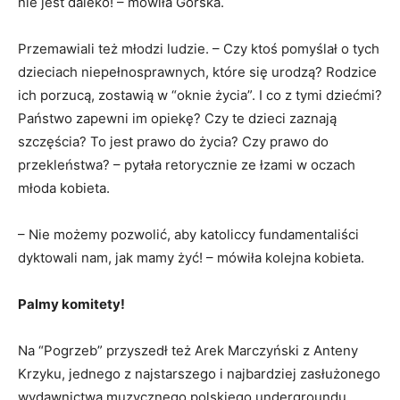
nie jest daleko! – mówiła Górska.
Przemawiali też młodzi ludzie. – Czy ktoś pomyślał o tych
dzieciach niepełnosprawnych, które się urodzą? Rodzice
ich porzucą, zostawią w “oknie życia”. I co z tymi dziećmi?
Państwo zapewni im opiekę? Czy te dzieci zaznają
szczęścia? To jest prawo do życia? Czy prawo do
przekleństwa? – pytała retorycznie ze łzami w oczach
młoda kobieta.
– Nie możemy pozwolić, aby katoliccy fundamentaliści
dyktowali nam, jak mamy żyć! – mówiła kolejna kobieta.
Palmy komitety!
Na “Pogrzeb” przyszedł też Arek Marczyński z Anteny
Krzyku, jednego z najstarszego i najbardziej zasłużonego
wydawnictwa muzycznego polskiego undergroundu.