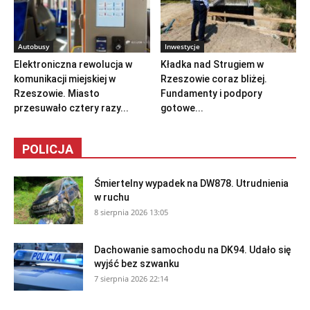
Autobusy
Inwestycje
Elektroniczna rewolucja w
Kładka nad Strugiem w
komunikacji miejskiej w
Rzeszowie coraz bliżej.
Rzeszowie. Miasto
Fundamenty i podpory
przesuwało cztery razy...
gotowe...
POLICJA
Śmiertelny wypadek na DW878. Utrudnienia
w ruchu
8 sierpnia 2026 13:05
Dachowanie samochodu na DK94. Udało się
wyjść bez szwanku
7 sierpnia 2026 22:14