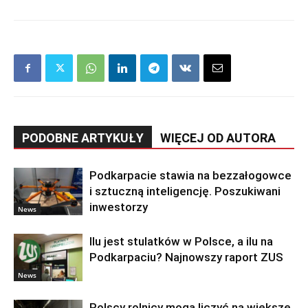
PODOBNE ARTYKUŁY
WIĘCEJ OD AUTORA
Podkarpacie stawia na bezzałogowce
i sztuczną inteligencję. Poszukiwani
inwestorzy
News
Ilu jest stulatków w Polsce, a ilu na
Podkarpaciu? Najnowszy raport ZUS
News
Polscy rolnicy mogą liczyć na większe