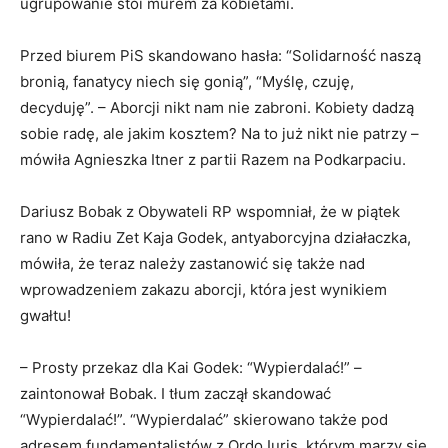
ugrupowanie stoi murem za kobietami.
Przed biurem PiS skandowano hasła: “Solidarność naszą
bronią, fanatycy niech się gonią”, “Myślę, czuję,
decyduję”. – Aborcji nikt nam nie zabroni. Kobiety dadzą
sobie radę, ale jakim kosztem? Na to już nikt nie patrzy –
mówiła Agnieszka Itner z partii Razem na Podkarpaciu.
Dariusz Bobak z Obywateli RP wspomniał, że w piątek
rano w Radiu Zet Kaja Godek, antyaborcyjna działaczka,
mówiła, że teraz należy zastanowić się także nad
wprowadzeniem zakazu aborcji, która jest wynikiem
gwałtu!
– Prosty przekaz dla Kai Godek: “Wypierdalać!” –
zaintonował Bobak. I tłum zaczął skandować
“Wypierdalać!”. “Wypierdalać” skierowano także pod
adresem fundamentalistów z Ordo Iuris, którym marzy się