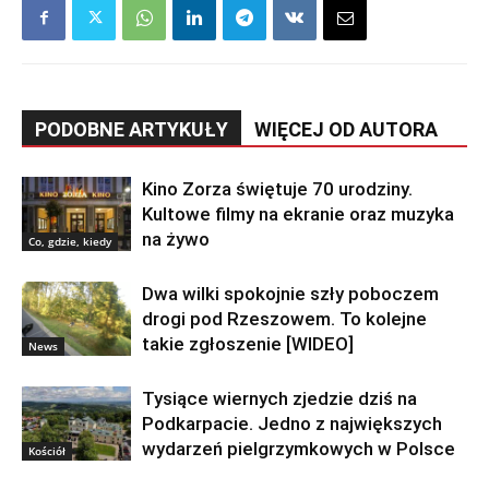
PODOBNE ARTYKUŁY
WIĘCEJ OD AUTORA
Kino Zorza świętuje 70 urodziny.
Kultowe filmy na ekranie oraz muzyka
na żywo
Co, gdzie, kiedy
Dwa wilki spokojnie szły poboczem
drogi pod Rzeszowem. To kolejne
takie zgłoszenie [WIDEO]
News
Tysiące wiernych zjedzie dziś na
Podkarpacie. Jedno z największych
wydarzeń pielgrzymkowych w Polsce
Kościół