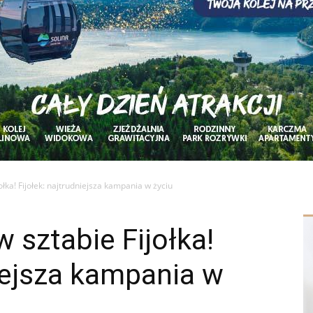
łka! Fijołek: najtrudniejsza kampania w życiu
 sztabie Fijołka!
niejsza kampania w