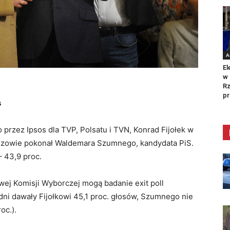
A
El
w 
Rz
pr
s
przez Ipsos dla TVP, Polsatu i TVN, Konrad Fijołek w
szowie pokonał Waldemara Szumnego, kandydata PiS.
– 43,9 proc.
owej Komisji Wyborczej mogą badanie exit poll
ni dawały Fijołkowi 45,1 proc. głosów, Szumnego nie
oc.).