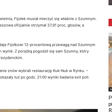
wietnia, Fijołek musiał mierzyć się właśnie z Szumnym.
szowa oficjalnie otrzymał 37,91 proc. głosów, a
j daje Fijołkowi 12-procentową przewagą nad Szumnym
en wynik. Z porażką pogodził się sam Szumny, który
Prezydenckim.
anie znów wybrali restaurację Kuk-Nuk w Rynku. –
kazały tuż po godz. 21:00 wyniki badania exit poll.
N
P
p
R