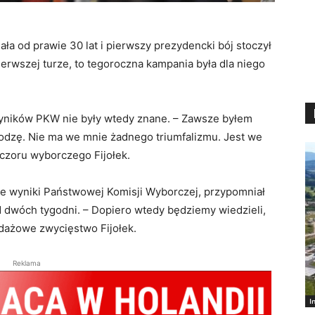
ała od prawie 30 lat i pierwszy prezydencki bój stoczył
rwszej turze, to tegoroczna kampania była dla niego
 wyników PKW nie były wtedy znane. – Zawsze byłem
odzę. Nie ma we mnie żadnego triumfalizmu. Jest we
czoru wyborczego Fijołek.
lne wyniki Państwowej Komisji Wyborczej, przypomniał
ed dwóch tygodni. – Dopiero wtedy będziemy wiedzieli,
ndażowe zwycięstwo Fijołek.
Reklama
I