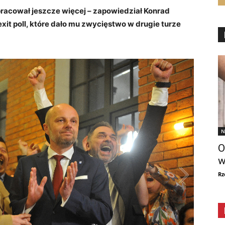
racował jeszcze więcej – zapowiedział Konrad
xit poll, które dało mu zwycięstwo w drugie turze
N
O
w
Rz