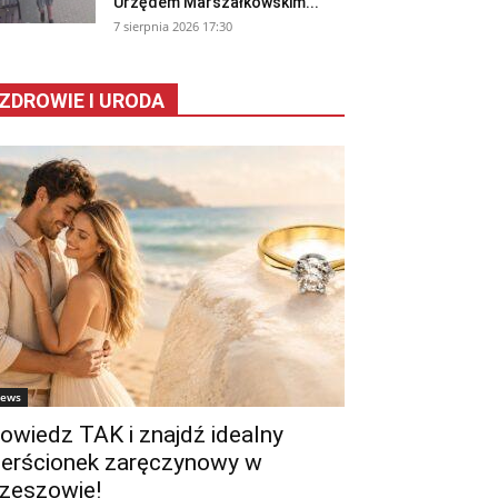
Urzędem Marszałkowskim...
7 sierpnia 2026 17:30
ZDROWIE I URODA
ews
owiedz TAK i znajdź idealny
ierścionek zaręczynowy w
zeszowie!