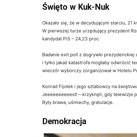
Święto w Kuk-Nuk
Okazało się, że w decydującym starciu, 21 k
W pierwszej turze urzędujący prezydent Rze
kandydat PiS – 24,23 proc.
Badanie exit poll z dogrywki prezydenckie
i tylko jakaś katastrofa mogłaby odwrócić t
wieczór wyborczy zorganizował w Hotelu 
Konrad Fijołek i jego sztabowcy na świętow
Jeeeeeeeeeest! – krzyknęli, gdy telewizje po
Były brawa, uśmiechy, gratulacje.
Demokracja