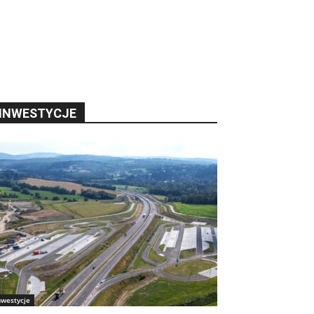
INWESTYCJE
nwestycje