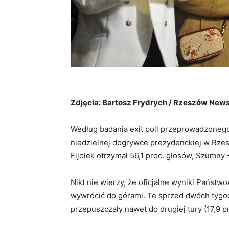
Zdjęcia: Bartosz Frydrych / Rzeszów New
Według badania exit poll przeprowadzonego 
niedzielnej dogrywce prezydenckiej w Rze
Fijołek otrzymał 56,1 proc. głosów, Szumny 
Nikt nie wierzy, że oficjalne wyniki Państw
wywrócić do górami. Te sprzed dwóch tygod
przepuszczały nawet do drugiej tury (17,9 pr