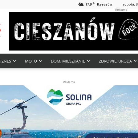
C
17.9
sobota, 8
Rzeszów
Reklama
BIZNES
MOTO
DOM, MIESZKANIE
ZDROWIE, URODA
Reklama