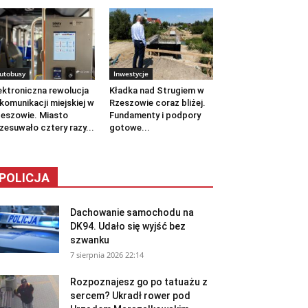
utobusy
Inwestycje
ektroniczna rewolucja
Kładka nad Strugiem w
komunikacji miejskiej w
Rzeszowie coraz bliżej.
eszowie. Miasto
Fundamenty i podpory
zesuwało cztery razy...
gotowe...
POLICJA
Dachowanie samochodu na
DK94. Udało się wyjść bez
szwanku
7 sierpnia 2026 22:14
Rozpoznajesz go po tatuażu z
sercem? Ukradł rower pod