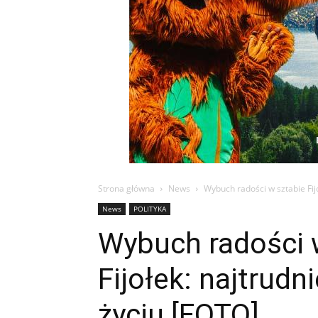
Strona główna
News
Wybuch radości w sztabie Fijo
News
POLITYKA
Wybuch radości w
Fijołek: najtrud
życiu [FOTO]