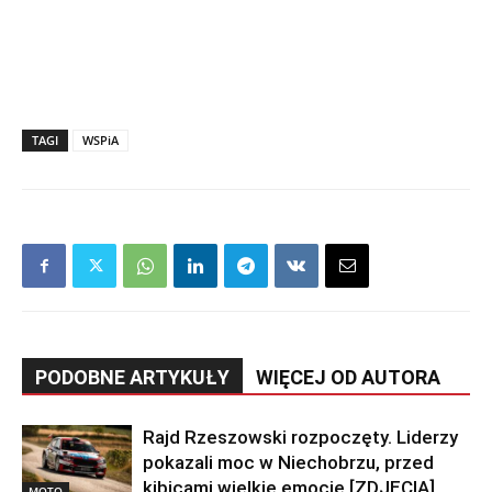
TAGI
WSPiA
PODOBNE ARTYKUŁY
WIĘCEJ OD AUTORA
Rajd Rzeszowski rozpoczęty. Liderzy
pokazali moc w Niechobrzu, przed
kibicami wielkie emocje [ZDJĘCIA]
MOTO