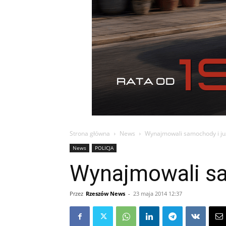
Strona główna
News
Wynajmowali samochody i już
News
POLICJA
Wynajmowali sam
Przez
Rzeszów News
-
23 maja 2014 12:37