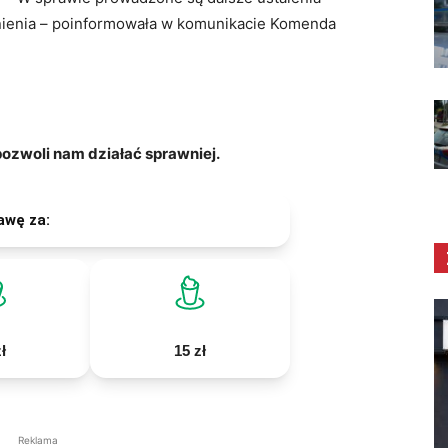
nienia – poinformowała w komunikacie Komenda
zwoli nam działać sprawniej.
awę za:
ł
15 zł
Reklama