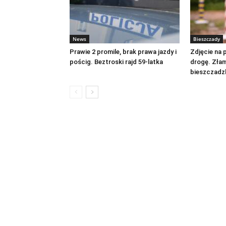
News
Bieszczady
Prawie 2 promile, brak prawa jazdy i
Zdjęcie na 
pościg. Beztroski rajd 59-latka
drogę. Złam
bieszczadz