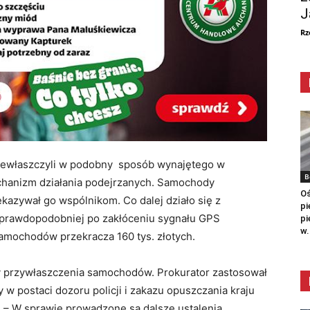
J
Rz
 przewłaszczyli w podobny sposób wynajętego w
B
chanizm działania podejrzanych. Samochody
Oś
kazywał go wspólnikom. Co dalej działo się z
pi
ajprawdopodobniej po zakłóceniu sygnału GPS
pi
w.
amochodów przekracza 160 tys. złotych.
ty przywłaszczenia samochodów. Prokurator zastosował
 postaci dozoru policji i zakazu opuszczania kraju
 – W sprawie prowadzone są dalsze ustalenia