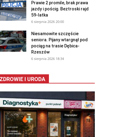
Prawie 2 promile, brak prawa
jazdy i pościg. Beztroski rajd
59-latka
6 sierpnia 2026 20:00
Niesamowite szczęście
seniora. Pijany wtargnął pod
pociąg na trasie Dębica-
Rzeszów
6 sierpnia 2026 18:34
ZDROWIE I URODA