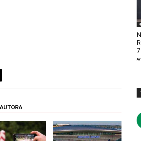
N
N
R
7
Ar
 AUTORA