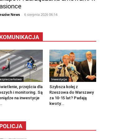
asionce
eszów News
-
6 sierpnia 2026 06:14
KOMUNIKACJA
ezpieczeństwo
Inwestycje
wietlenie, przejścia dla
Szybsza kolej z
eszych i monitoring. Są
Rzeszowa do Warszawy
eniądze na inwestycje
za 10-15 lat? Padają
..
kwoty...
POLICJA