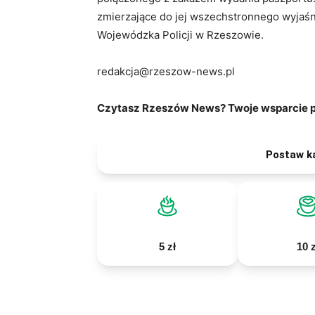
zmierzające do jej wszechstronnego wyjaś
Wojewódzka Policji w Rzeszowie.
redakcja@rzeszow-news.pl
Czytasz Rzeszów News? Twoje wsparcie po
Postaw k
5 zł
10 z