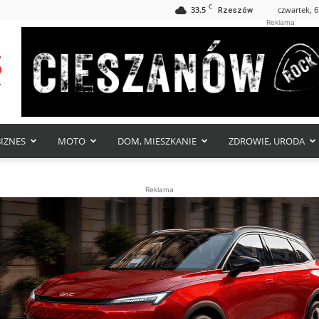
C
33.5
czwartek, 6
Rzeszów
Reklama
BIZNES
MOTO
DOM, MIESZKANIE
ZDROWIE, URODA
Reklama