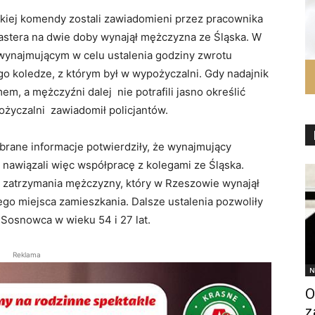
skiej komendy zostali zawiadomieni przez pracownika
astera na dwie doby wynajął mężczyzna ze Śląska. W
 wynajmującym w celu ustalenia godziny zwrotu
go koledze, z którym był w wypożyczalni. Gdy nadajnik
m, a mężczyźni dalej nie potrafili jasno określić
życzalni zawiadomił policjantów.
ebrane informacje potwierdziły, że wynajmujący
 nawiązali więc współpracę z kolegami ze Śląska.
i zatrzymania mężczyzny, który w Rzeszowie wynajął
ego miejsca zamieszkania. Dalsze ustalenia pozwoliły
Sosnowca w wieku 54 i 27 lat.
Reklama
N
O
z