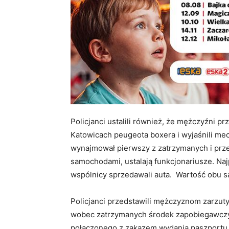
Policjanci ustalili również, że mężczyźni
Katowicach peugeota boxera i wyjaśnili me
wynajmował pierwszy z zatrzymanych i prze
samochodami, ustalają funkcjonariusze. N
wspólnicy sprzedawali auta. Wartość obu s
Policjanci przedstawili mężczyznom zarzu
wobec zatrzymanych środek zapobiegawczy w
połączonego z zakazem wydania paszportu.