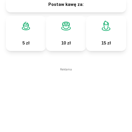
Postaw kawę za:
5 zł
10 zł
15 zł
Reklama