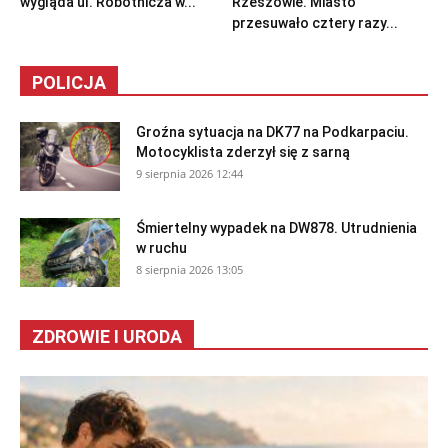
wygląda ul. Robotnicza w...
Rzeszowie. Miasto
przesuwało cztery razy...
POLICJA
Groźna sytuacja na DK77 na Podkarpaciu.
Motocyklista zderzył się z sarną
9 sierpnia 2026 12:44
Śmiertelny wypadek na DW878. Utrudnienia
w ruchu
8 sierpnia 2026 13:05
ZDROWIE I URODA