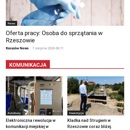
News
Oferta pracy: Osoba do sprzątania w
Rzeszowie
Rzeszów News
-
7 sierpnia 2026 06:11
KOMUNIKACJA
Autobusy
Inwestycje
Elektroniczna rewolucja w
Kładka nad Strugiem w
komunikacji miejskiej w
Rzeszowie coraz bliżej.