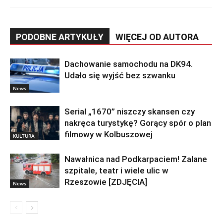
PODOBNE ARTYKUŁY
WIĘCEJ OD AUTORA
Dachowanie samochodu na DK94.
Udało się wyjść bez szwanku
News
Serial „1670” niszczy skansen czy
nakręca turystykę? Gorący spór o plan
filmowy w Kolbuszowej
KULTURA
Nawałnica nad Podkarpaciem! Zalane
szpitale, teatr i wiele ulic w
Rzeszowie [ZDJĘCIA]
News