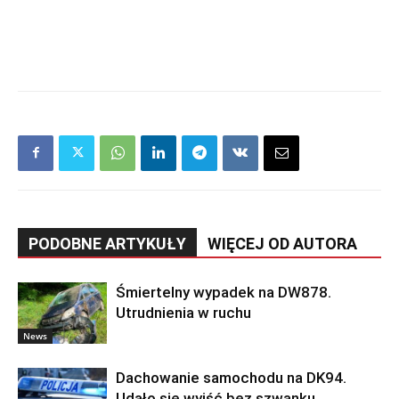
PODOBNE ARTYKUŁY
WIĘCEJ OD AUTORA
Śmiertelny wypadek na DW878.
Utrudnienia w ruchu
News
Dachowanie samochodu na DK94.
Udało się wyjść bez szwanku