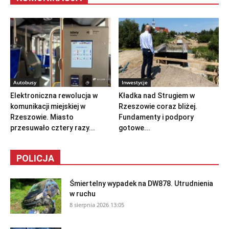
Autobusy
Inwestycje
Elektroniczna rewolucja w
Kładka nad Strugiem w
komunikacji miejskiej w
Rzeszowie coraz bliżej.
Rzeszowie. Miasto
Fundamenty i podpory
przesuwało cztery razy...
gotowe...
POLICJA
Śmiertelny wypadek na DW878. Utrudnienia
w ruchu
8 sierpnia 2026 13:05