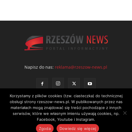
Napisz do nas:
reklama@rzeszow-news.pl
Korzystamy z plików cookies (tzw. ciasteczka) do technicznej
obsługi strony rzeszow-news.pl. W publikowanych przez nas
materiałach mogą znajdować się treści pochodzące z innych
serwisów, które we własnym imieniu używają cookies, np.
Kontakt
Polityka prywatności
Regulamin portalu
Facebook, Youtube i Instagram.
© NEWS Sp. z o.o. - wydawca portalu Rzeszów News. Wszystkie prawa
Zgoda
Dowiedz się więcej
zastrzeżone. Tel.: 601 97 55 30