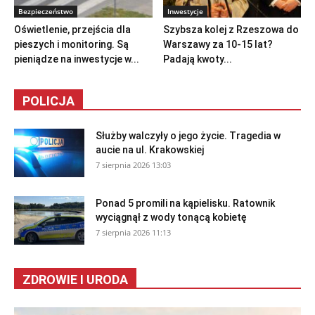
Bezpieczeństwo
Inwestycje
Oświetlenie, przejścia dla
Szybsza kolej z Rzeszowa do
pieszych i monitoring. Są
Warszawy za 10-15 lat?
pieniądze na inwestycje w...
Padają kwoty...
POLICJA
Służby walczyły o jego życie. Tragedia w
aucie na ul. Krakowskiej
7 sierpnia 2026 13:03
Ponad 5 promili na kąpielisku. Ratownik
wyciągnął z wody tonącą kobietę
7 sierpnia 2026 11:13
ZDROWIE I URODA