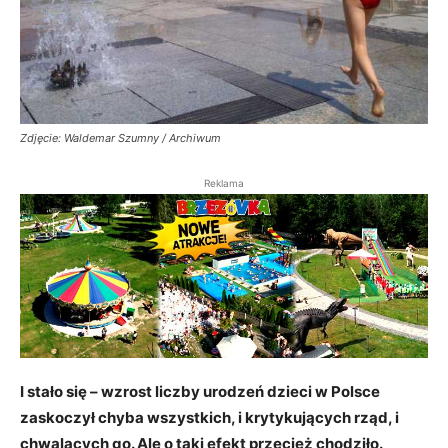
Zdjęcie: Waldemar Szumny / Archiwum
Reklama
I stało się – wzrost liczby urodzeń dzieci w Polsce
zaskoczył chyba wszystkich, i krytykujących rząd, i
chwalących go. Ale o taki efekt przecież chodziło.