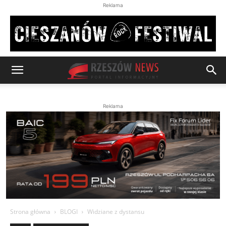
Reklama
Reklama
Strona główna
BLOGI
Widziane z dystansu