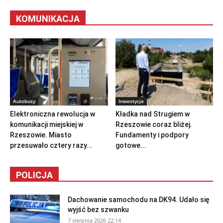
KOMUNIKACJA
Autobusy
Inwestycje
Elektroniczna rewolucja w
Kładka nad Strugiem w
komunikacji miejskiej w
Rzeszowie coraz bliżej.
Rzeszowie. Miasto
Fundamenty i podpory
przesuwało cztery razy...
gotowe...
POLICJA
Dachowanie samochodu na DK94. Udało się
wyjść bez szwanku
7 sierpnia 2026 22:14