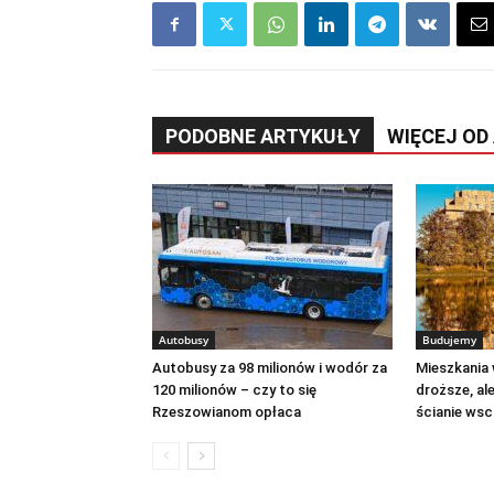
PODOBNE ARTYKUŁY
WIĘCEJ OD
Autobusy
Budujemy
Autobusy za 98 milionów i wodór za
Mieszkania
120 milionów – czy to się
droższe, ale
Rzeszowianom opłaca
ścianie wsc