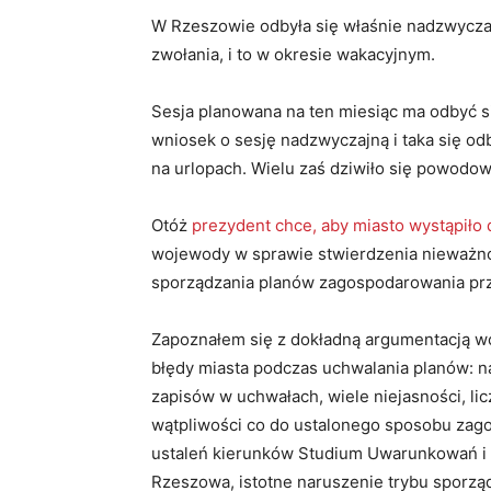
W Rzeszowie odbyła się właśnie nadzwycza
zwołania, i to w okresie wakacyjnym.
Sesja planowana na ten miesiąc ma odbyć si
wniosek o sesję nadzwyczajną i taka się od
na urlopach. Wielu zaś dziwiło się powodowi
Otóż
prezydent chce, aby miasto wystąpiło
wojewody w sprawie stwierdzenia nieważno
sporządzania planów zagospodarowania pr
Zapoznałem się z dokładną argumentacją w
błędy miasta podczas uchwalania planów: n
zapisów w uchwałach, wiele niejasności, li
wątpliwości co do ustalonego sposobu zag
ustaleń kierunków Studium Uwarunkowań i
Rzeszowa, istotne naruszenie trybu sporząd