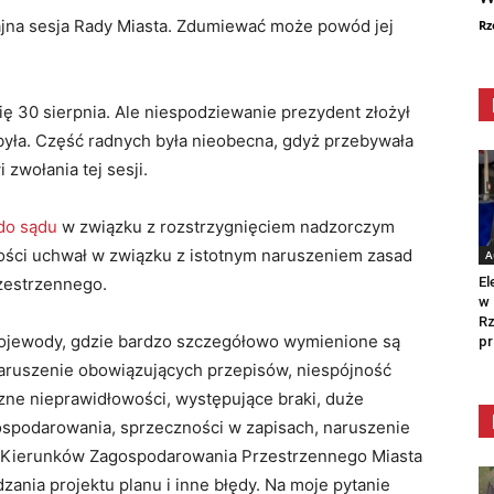
jna sesja Rady Miasta. Zdumiewać może powód jej
Rz
ę 30 sierpnia. Ale niespodziewanie prezydent złożył
była. Część radnych była nieobecna, gdyż przebywała
 zwołania tej sesji.
 do sądu
w związku z rozstrzygnięciem nadzorczym
ści uchwał w związku z istotnym naruszeniem zasad
A
El
zestrzennego.
w 
Rz
ojewody, gdzie bardzo szczegółowo wymienione są
pr
aruszenie obowiązujących przepisów, niespójność
czne nieprawidłowości, występujące braki, duże
ospodarowania, sprzeczności w zapisach, naruszenie
 Kierunków Zagospodarowania Przestrzennego Miasta
zania projektu planu i inne błędy. Na moje pytanie