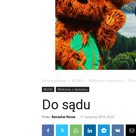
Strona główna
BLOGI
Widziane z dystansu
Do 
BLOGI
Widziane z dystansu
Do sądu
Przez
Rzeszów News
-
17 sierpnia 2016 23:07