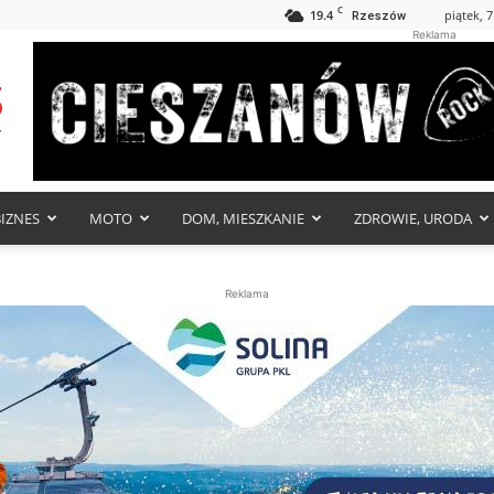
C
19.4
piątek, 7
Rzeszów
Reklama
BIZNES
MOTO
DOM, MIESZKANIE
ZDROWIE, URODA
Reklama