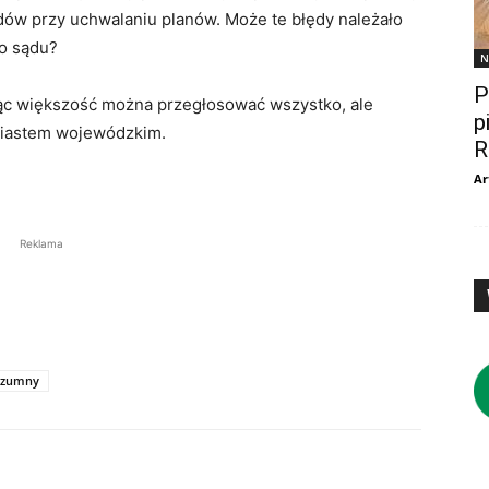
ędów przy uchwalaniu planów. Może te błędy należało
do sądu?
N
P
ąc większość można przegłosować wszystko, ale
p
 miastem wojewódzkim.
R
Ar
Reklama
szumny