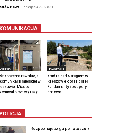
eszów News
-
7 sierpnia 2026 06:11
KOMUNIKACJA
utobusy
Inwestycje
ektroniczna rewolucja
Kładka nad Strugiem w
komunikacji miejskiej w
Rzeszowie coraz bliżej.
eszowie. Miasto
Fundamenty i podpory
zesuwało cztery razy...
gotowe...
POLICJA
Rozpoznajesz go po tatuażu z