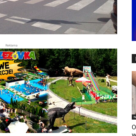
Reklama
N
O
w