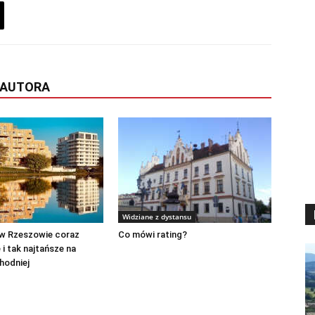
 AUTORA
Widziane z dystansu
 w Rzeszowie coraz
Co mówi rating?
 i tak najtańsze na
hodniej