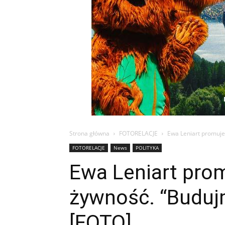
Strona główna
FOTORELACJE
Ewa Leniart promuj
FOTORELACJE
News
POLITYKA
Ewa Leniart pro
żywność. “Buduj
[FOTO]