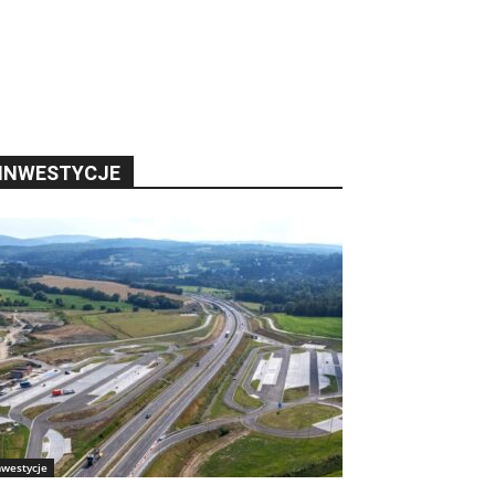
INWESTYCJE
nwestycje