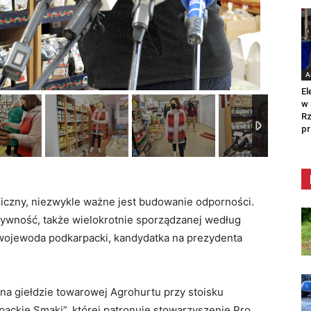
A
El
w 
Rz
pr
miczny, niezwykle ważne jest budowanie odporności.
ywność, także wielokrotnie sporządzanej według
 wojewoda podkarpacki, kandydatka na prezydenta
 na giełdzie towarowej Agrohurtu przy stoisku
ackie Smaki”, której patronuje stowarzyszenie Pro