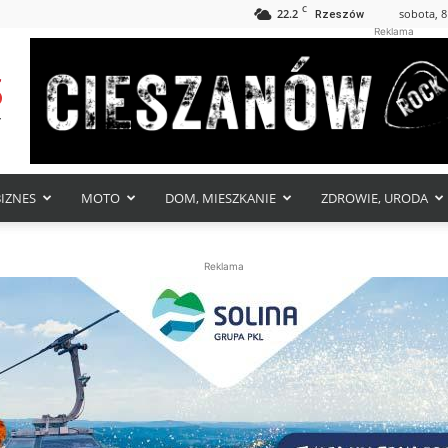
C
22.2
sobota, 8
Rzeszów
Reklama
BIZNES
MOTO
DOM, MIESZKANIE
ZDROWIE, URODA
Reklama