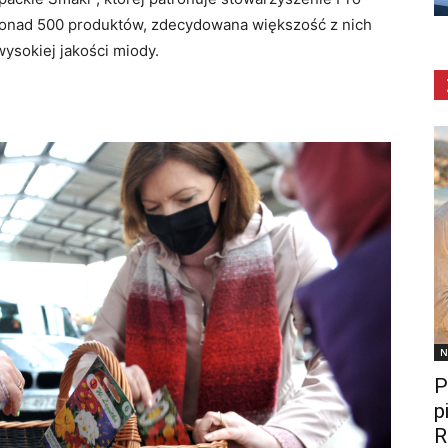
 ponad 500 produktów, zdecydowana większość z nich
 wysokiej jakości miody.
N
P
p
R