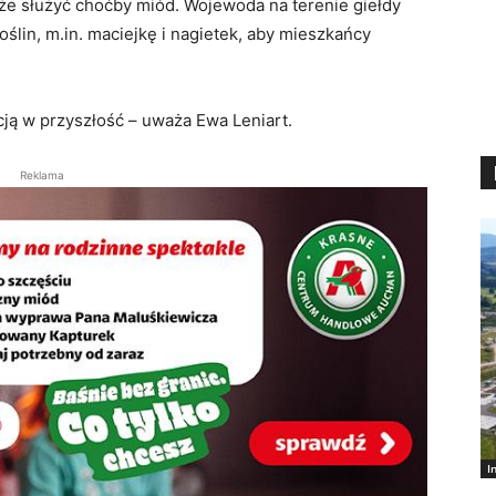
że służyć choćby miód. Wojewoda na terenie giełdy
ślin, m.in. maciejkę i nagietek, aby mieszkańcy
cją w przyszłość – uważa Ewa Leniart.
Reklama
I