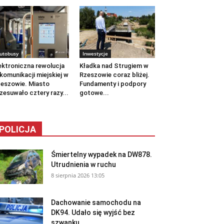
utobusy
Inwestycje
ektroniczna rewolucja
Kładka nad Strugiem w
komunikacji miejskiej w
Rzeszowie coraz bliżej.
eszowie. Miasto
Fundamenty i podpory
zesuwało cztery razy...
gotowe...
POLICJA
Śmiertelny wypadek na DW878.
Utrudnienia w ruchu
8 sierpnia 2026 13:05
Dachowanie samochodu na
DK94. Udało się wyjść bez
szwanku