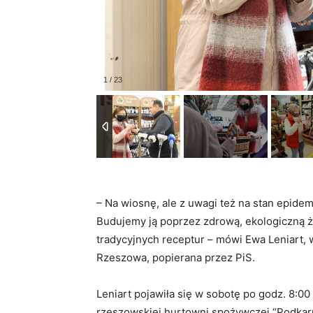
– Na wiosnę, ale z uwagi też na stan epide
Budujemy ją poprzez zdrową, ekologiczną ż
tradycyjnych receptur – mówi Ewa Leniart,
Rzeszowa, popierana przez PiS.
Leniart pojawiła się w sobotę po godz. 8:00
rzeszowskiej hurtowni spożywczej “Podkarp