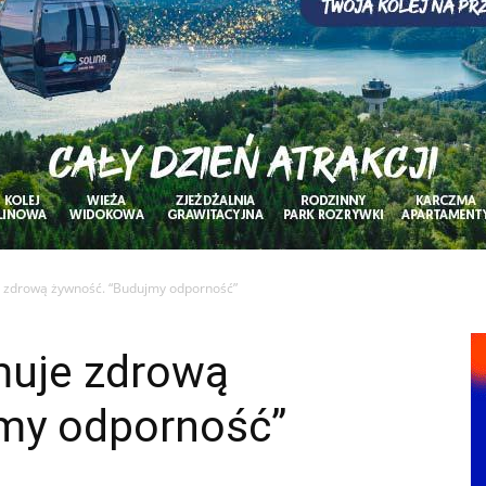
e zdrową żywność. “Budujmy odporność”
muje zdrową
my odporność”