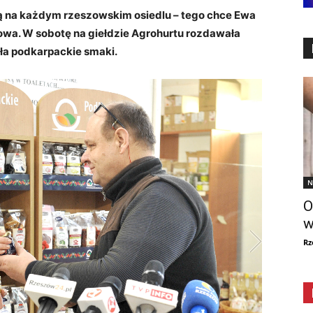
ą na każdym rzeszowskim osiedlu – tego chce Ewa
zowa. W
sobotę na giełdzie Agrohurtu rozdawała
ła podkarpackie smaki.
N
O
w
Rz