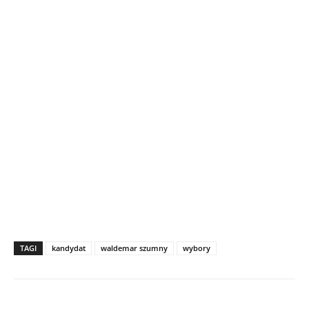
TAGI
kandydat
waldemar szumny
wybory