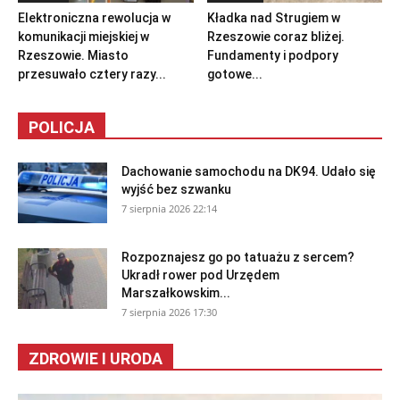
Elektroniczna rewolucja w
Kładka nad Strugiem w
komunikacji miejskiej w
Rzeszowie coraz bliżej.
Rzeszowie. Miasto
Fundamenty i podpory
przesuwało cztery razy...
gotowe...
POLICJA
Dachowanie samochodu na DK94. Udało się
wyjść bez szwanku
7 sierpnia 2026 22:14
Rozpoznajesz go po tatuażu z sercem?
Ukradł rower pod Urzędem
Marszałkowskim...
7 sierpnia 2026 17:30
ZDROWIE I URODA