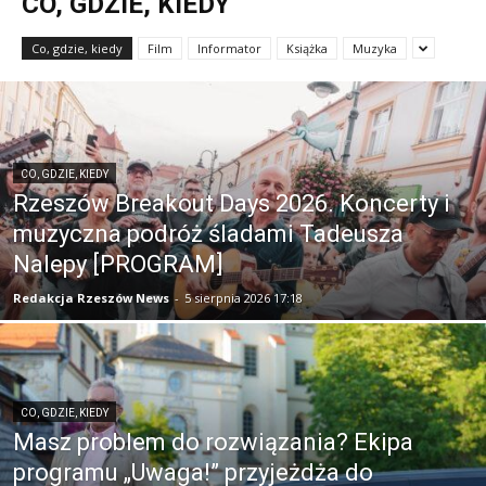
CO, GDZIE, KIEDY
Co, gdzie, kiedy
Film
Informator
Książka
Muzyka
CO, GDZIE, KIEDY
Rzeszów Breakout Days 2026. Koncerty i
muzyczna podróż śladami Tadeusza
Nalepy [PROGRAM]
Redakcja Rzeszów News
-
5 sierpnia 2026 17:18
CO, GDZIE, KIEDY
Masz problem do rozwiązania? Ekipa
programu „Uwaga!” przyjeżdża do