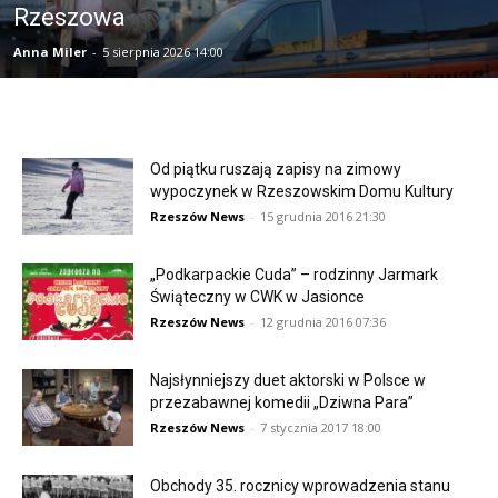
Rzeszowa
Anna Miler
-
5 sierpnia 2026 14:00
Od piątku ruszają zapisy na zimowy
wypoczynek w Rzeszowskim Domu Kultury
Rzeszów News
-
15 grudnia 2016 21:30
„Podkarpackie Cuda” – rodzinny Jarmark
Świąteczny w CWK w Jasionce
Rzeszów News
-
12 grudnia 2016 07:36
Najsłynniejszy duet aktorski w Polsce w
przezabawnej komedii „Dziwna Para”
Rzeszów News
-
7 stycznia 2017 18:00
Obchody 35. rocznicy wprowadzenia stanu