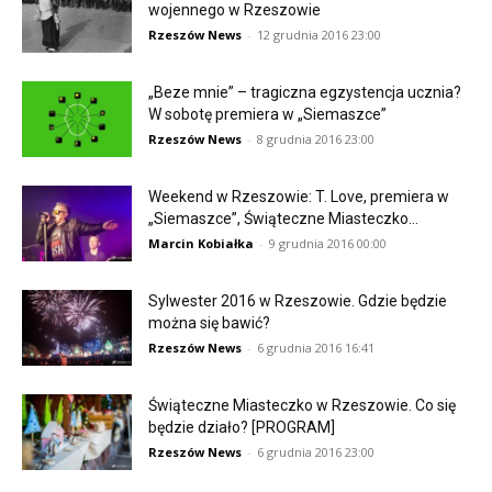
wojennego w Rzeszowie
Rzeszów News
-
12 grudnia 2016 23:00
„Beze mnie” – tragiczna egzystencja ucznia?
W sobotę premiera w „Siemaszce”
Rzeszów News
-
8 grudnia 2016 23:00
Weekend w Rzeszowie: T. Love, premiera w
„Siemaszce”, Świąteczne Miasteczko…
Marcin Kobiałka
-
9 grudnia 2016 00:00
Sylwester 2016 w Rzeszowie. Gdzie będzie
można się bawić?
Rzeszów News
-
6 grudnia 2016 16:41
Świąteczne Miasteczko w Rzeszowie. Co się
będzie działo? [PROGRAM]
Rzeszów News
-
6 grudnia 2016 23:00