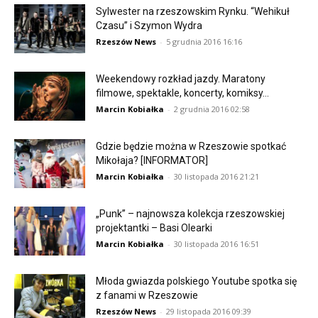
Sylwester na rzeszowskim Rynku. “Wehikuł
Czasu” i Szymon Wydra
Rzeszów News
-
5 grudnia 2016 16:16
Weekendowy rozkład jazdy. Maratony
filmowe, spektakle, koncerty, komiksy…
Marcin Kobiałka
-
2 grudnia 2016 02:58
Gdzie będzie można w Rzeszowie spotkać
Mikołaja? [INFORMATOR]
Marcin Kobiałka
-
30 listopada 2016 21:21
„Punk” – najnowsza kolekcja rzeszowskiej
projektantki – Basi Olearki
Marcin Kobiałka
-
30 listopada 2016 16:51
Młoda gwiazda polskiego Youtube spotka się
z fanami w Rzeszowie
Rzeszów News
-
29 listopada 2016 09:39