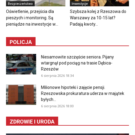
Bezpieczeństwo
Inwestycje
Oświetlenie, przejścia dla
Szybsza kolej z Rzeszowa do
pieszych i monitoring. Są
Warszawy za 10-15 lat?
pieniądze na inwestycje w...
Padają kwoty...
POLICJA
Niesamowite szczęście seniora. Pijany
wtargnął pod pociąg na trasie Dębica-
Rzeszów
6 sierpnia 2026 18:34
Milionowe hipoteki i zajęcie pensji.
Rzeszowska prokuratura uderza w majątek
byłych...
6 sierpnia 2026 18:00
ZDROWIE I URODA