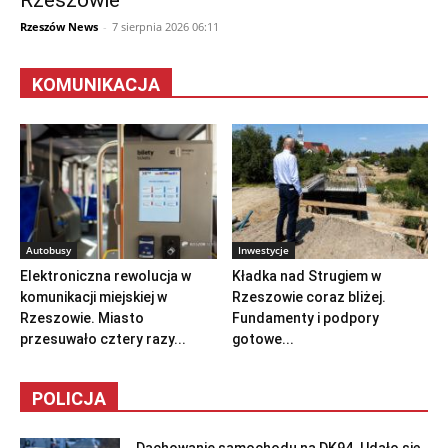
Rzeszowie
Rzeszów News
-
7 sierpnia 2026 06:11
KOMUNIKACJA
Autobusy
Inwestycje
Elektroniczna rewolucja w
Kładka nad Strugiem w
komunikacji miejskiej w
Rzeszowie coraz bliżej.
Rzeszowie. Miasto
Fundamenty i podpory
przesuwało cztery razy...
gotowe...
POLICJA