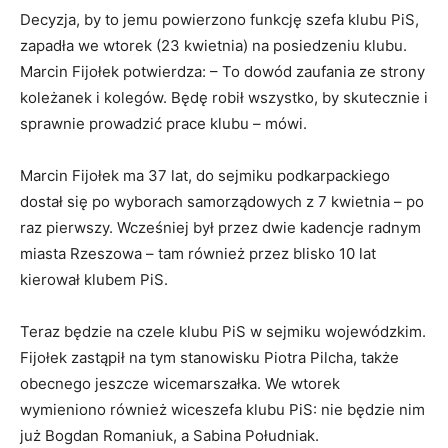
Decyzja, by to jemu powierzono funkcję szefa klubu PiS,
zapadła we wtorek (23 kwietnia) na posiedzeniu klubu.
Marcin Fijołek potwierdza: – To dowód zaufania ze strony
koleżanek i kolegów. Będę robił wszystko, by skutecznie i
sprawnie prowadzić prace klubu – mówi.
Marcin Fijołek ma 37 lat, do sejmiku podkarpackiego
dostał się po wyborach samorządowych z 7 kwietnia – po
raz pierwszy. Wcześniej był przez dwie kadencje radnym
miasta Rzeszowa – tam również przez blisko 10 lat
kierował klubem PiS.
Teraz będzie na czele klubu PiS w sejmiku wojewódzkim.
Fijołek zastąpił na tym stanowisku Piotra Pilcha, także
obecnego jeszcze wicemarszałka. We wtorek
wymieniono również wiceszefa klubu PiS: nie będzie nim
już Bogdan Romaniuk, a Sabina Południak.