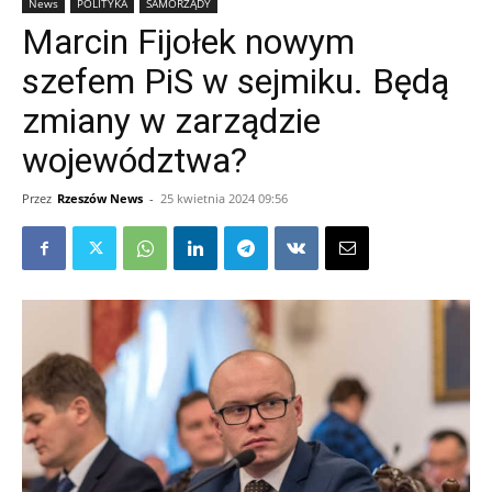
News
POLITYKA
SAMORZĄDY
Marcin Fijołek nowym
szefem PiS w sejmiku. Będą
zmiany w zarządzie
województwa?
Przez
Rzeszów News
-
25 kwietnia 2024 09:56