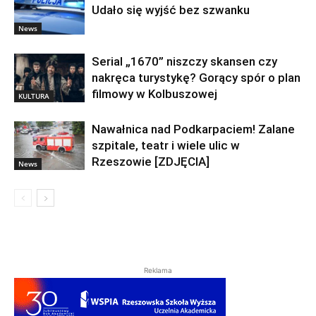
Udało się wyjść bez szwanku
News
Serial „1670” niszczy skansen czy
nakręca turystykę? Gorący spór o plan
filmowy w Kolbuszowej
KULTURA
Nawałnica nad Podkarpaciem! Zalane
szpitale, teatr i wiele ulic w
Rzeszowie [ZDJĘCIA]
News
Reklama