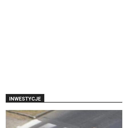
INWESTYCJE