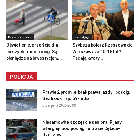
Bezpieczeństwo
Inwestycje
Oświetlenie, przejścia dla
Szybsza kolej z Rzeszowa do
pieszych i monitoring. Są
Warszawy za 10-15 lat?
pieniądze na inwestycje w...
Padają kwoty...
POLICJA
Prawie 2 promile, brak prawa jazdy i pościg.
Beztroski rajd 59-latka
6 sierpnia 2026 20:00
Niesamowite szczęście seniora. Pijany
wtargnął pod pociąg na trasie Dębica-
Rzeszów