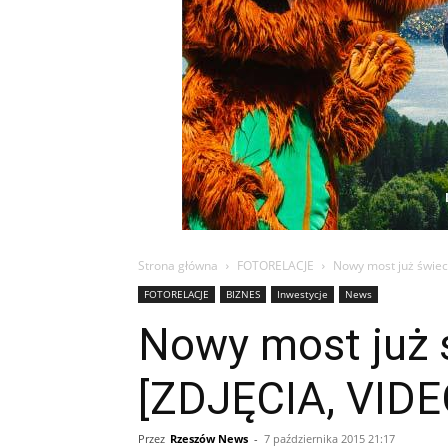
Strona główna
FOTORELACJE
Nowy most już świeci
FOTORELACJE
BIZNES
Inwestycje
News
Nowy most już ś
[ZDJĘCIA, VIDE
Przez
Rzeszów News
-
7 października 2015 21:17