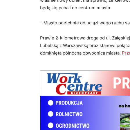
właśnie nowy obiekt ma sprawić, że kierowc
będą się pchali do centrum miasta.
– Miasto odetchnie od uciążliwego ruchu 
Prawie 2-kilometrowa droga od ul. Załęskiej 
Lubelską z Warszawską oraz stanowi połąc
domknięta północna obwodnica miasta.
Prz