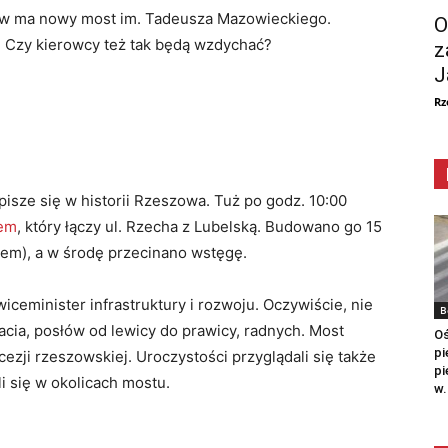
zów ma nowy most im. Tadeusza Mazowieckiego.
O
 Czy kierowcy też tak będą wzdychać?
z
J
Rz
isze się w historii Rzeszowa. Tuż po godz. 10:00
iem
, który łączy ul. Rzecha z Lubelską. Budowano go 15
em), a w środę przecinano wstęgę.
ceminister infrastruktury i rozwoju. Oczywiście, nie
B
ia, posłów od lewicy do prawicy, radnych. Most
Oś
pi
cezji rzeszowskiej. Uroczystości przyglądali się także
pi
li się w okolicach mostu.
w.