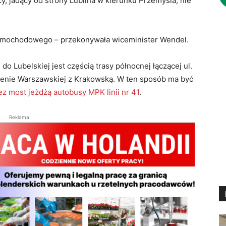
y, jadący od strony Lublina w kierunku Przemyśla, nie
samochodowego – przekonywała wiceminister Wendel.
do Lubelskiej jest częścią trasy północnej łączącej ul.
zenie Warszawskiej z Krakowską. W ten sposób ma być
ez most jeżdżą autobusy MPK linii nr 41
.
Reklama