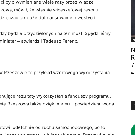
ści było wymieniane wiele razy przez władze
zowa, mówił, że właśnie wiceszefowej resortu
dzięczać tak duże dofinansowanie inwestycji.
ędzy będzie przydzielonych na ten most. Spędziliśmy
N
minister – stwierdził Tadeusz Ferenc.
N
R
7
 w Rzeszowie to przykład wzorowego wykorzystania
Ar
onujące rezultaty wykorzystania funduszy programu.
ię Rzeszowa także dzięki niemu – powiedziała Iwona
stowi, odetchnie od ruchu samochodowego, bo to