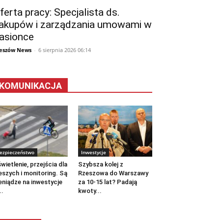
ferta pracy: Specjalista ds.
akupów i zarządzania umowami w
asionce
eszów News
-
6 sierpnia 2026 06:14
KOMUNIKACJA
ezpieczeństwo
Inwestycje
wietlenie, przejścia dla
Szybsza kolej z
eszych i monitoring. Są
Rzeszowa do Warszawy
eniądze na inwestycje
za 10-15 lat? Padają
..
kwoty...