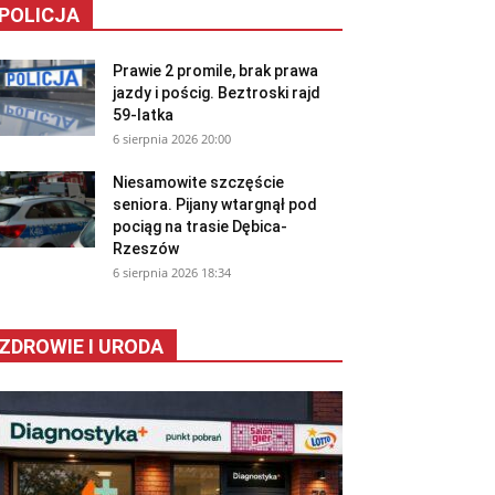
POLICJA
Prawie 2 promile, brak prawa
jazdy i pościg. Beztroski rajd
59-latka
6 sierpnia 2026 20:00
Niesamowite szczęście
seniora. Pijany wtargnął pod
pociąg na trasie Dębica-
Rzeszów
6 sierpnia 2026 18:34
ZDROWIE I URODA