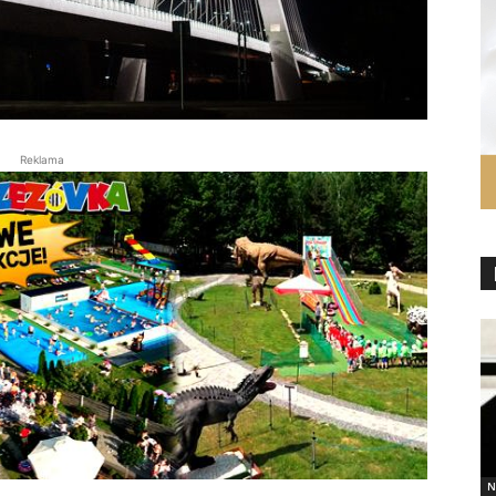
Reklama
N