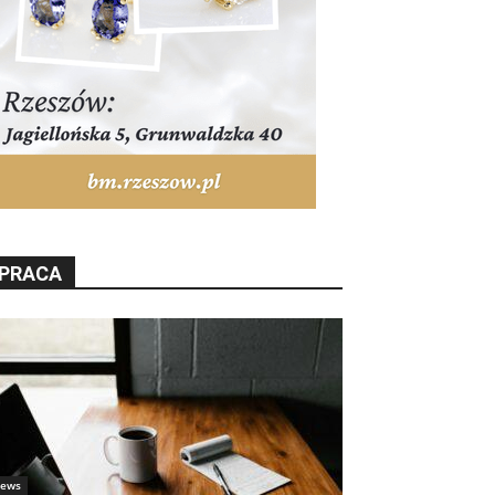
PRACA
ews