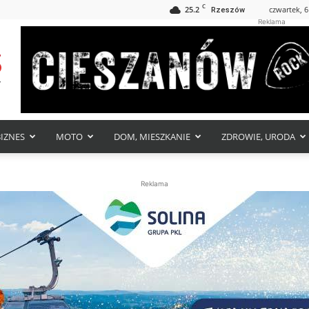
C
25.2
czwartek, 6
Rzeszów
Reklama
BIZNES
MOTO
DOM, MIESZKANIE
ZDROWIE, URODA
Reklama