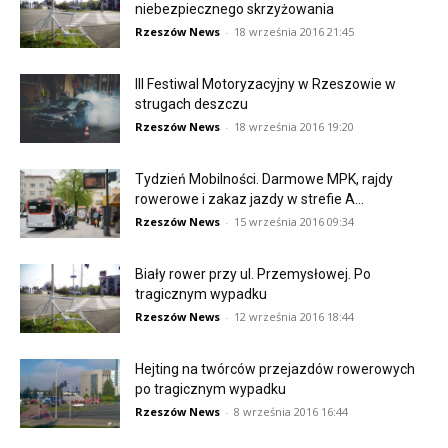
niebezpiecznego skrzyżowania
Rzeszów News
-
18 września 2016 21:45
III Festiwal Motoryzacyjny w Rzeszowie w
strugach deszczu
Rzeszów News
-
18 września 2016 19:20
Tydzień Mobilności. Darmowe MPK, rajdy
rowerowe i zakaz jazdy w strefie A…
Rzeszów News
-
15 września 2016 09:34
Biały rower przy ul. Przemysłowej. Po
tragicznym wypadku
Rzeszów News
-
12 września 2016 18:44
Hejting na twórców przejazdów rowerowych
po tragicznym wypadku
Rzeszów News
-
8 września 2016 16:44