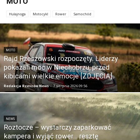
MOTO
Hulajnoga
Motocykl
Rower
Samochód
MOTO
Rajd Rzeszowski rozpoczęty. Liderzy
pokazali moc w Niechobrzu, przed
kibicami wielkie emocje [ZDJĘCIA]
Redakcja Rzeszów News
-
7 sierpnia 2026 09:56
NEWS
Roztocze – wystarczy zaparkować
kampera i wyjąć rower… resztę