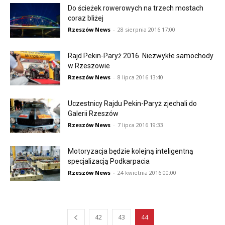
Do ścieżek rowerowych na trzech mostach
coraz bliżej
Rzeszów News
-
28 sierpnia 2016 17:00
Rajd Pekin-Paryż 2016. Niezwykłe samochody
w Rzeszowie
Rzeszów News
-
8 lipca 2016 13:40
Uczestnicy Rajdu Pekin-Paryż zjechali do
Galerii Rzeszów
Rzeszów News
-
7 lipca 2016 19:33
Motoryzacja będzie kolejną inteligentną
specjalizacją Podkarpacia
Rzeszów News
-
24 kwietnia 2016 00:00
42
43
44