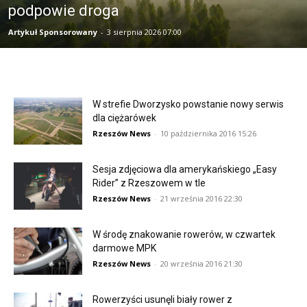
podpowie droga
Artykuł Sponsorowany
-
3 sierpnia 2026 07:00
W strefie Dworzysko powstanie nowy serwis
dla ciężarówek
Rzeszów News
-
10 października 2016 15:26
Sesja zdjęciowa dla amerykańskiego „Easy
Rider” z Rzeszowem w tle
Rzeszów News
-
21 września 2016 22:30
W środę znakowanie rowerów, w czwartek
darmowe MPK
Rzeszów News
-
20 września 2016 21:30
Rowerzyści usunęli biały rower z