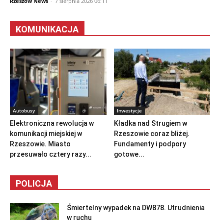
Rzeszów News
-
7 sierpnia 2026 06:11
KOMUNIKACJA
Autobusy
Inwestycje
Elektroniczna rewolucja w
Kładka nad Strugiem w
komunikacji miejskiej w
Rzeszowie coraz bliżej.
Rzeszowie. Miasto
Fundamenty i podpory
przesuwało cztery razy...
gotowe...
POLICJA
Śmiertelny wypadek na DW878. Utrudnienia
w ruchu