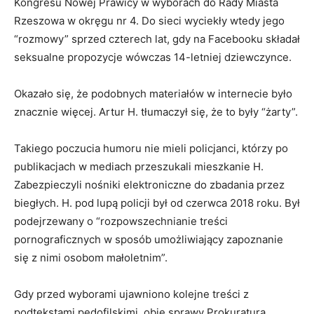
Kongresu Nowej Prawicy w wyborach do Rady Miasta
Rzeszowa w okręgu nr 4. Do sieci wyciekły wtedy jego
“rozmowy” sprzed czterech lat, gdy na Facebooku składał
seksualne propozycje wówczas 14-letniej dziewczynce.
Okazało się, że podobnych materiałów w internecie było
znacznie więcej. Artur H. tłumaczył się, że to były “żarty”.
Takiego poczucia humoru nie mieli policjanci, którzy po
publikacjach w mediach przeszukali mieszkanie H.
Zabezpieczyli nośniki elektroniczne do zbadania przez
biegłych. H. pod lupą policji był od czerwca 2018 roku. Był
podejrzewany o “rozpowszechnianie treści
pornograficznych w sposób umożliwiający zapoznanie
się z nimi osobom małoletnim”.
Gdy przed wyborami ujawniono kolejne treści z
podtekstami pedofilskimi, obie sprawy Prokuratura