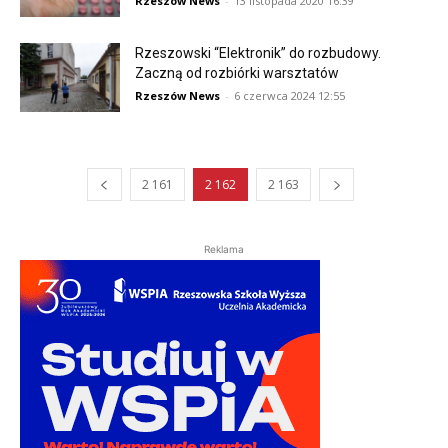
Rzeszów News
-
13 listopada 2020 16:39
Rzeszowski “Elektronik” do rozbudowy.
Zaczną od rozbiórki warsztatów
Rzeszów News
-
6 czerwca 2024 12:55
2 161
2 162
2 163
Reklama