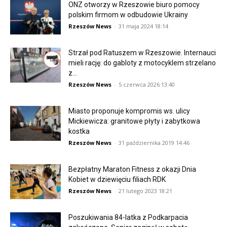
ONZ otworzy w Rzeszowie biuro pomocy
polskim firmom w odbudowie Ukrainy
Rzeszów News
-
31 maja 2024 18:14
Strzał pod Ratuszem w Rzeszowie. Internauci
mieli rację: do gabloty z motocyklem strzelano
z...
Rzeszów News
-
5 czerwca 2026 13:40
Miasto proponuje kompromis ws. ulicy
Mickiewicza: granitowe płyty i zabytkowa
kostka
Rzeszów News
-
31 października 2019 14:46
Bezpłatny Maraton Fitness z okazji Dnia
Kobiet w dziewięciu filiach RDK
Rzeszów News
-
21 lutego 2023 18:21
Poszukiwania 84-latka z Podkarpacia