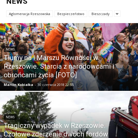
NEWS
Aglomeracja Rzeszowska
Bezpieczeństwo
Bieszczady
NEWS
Tłumy na I Marszu Równości w
Rzeszowie. Starcia z narodowcami i
obrońcami życia [FOTO]
Marcin Kobiałka
-
30 czerwca 2018 22:55
NEWS
Tragiczny wypadek w Rzeszowie.
Czołowe zderzenie dwóch fordów