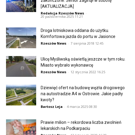
zakończone. Senior zaginął w sobotę
[AKTUALIZACJA]
Redakcja Rzeszów News
-
20 października 2025 11:21
Droga lotniskowa oddana do użytku.
Komfortowa jazda do portu w Jasionce
Rzeszów News
-
7 sierpnia 2018 12:45
Ulicę Myśliwską oświetlą jeszcze w tym roku.
Miasto wybrało wykonawcę
Rzeszów News
-
12 stycznia 2022 16:25
Dziewięć ofert na budowę węzła drogowego
na autostradzie A4 w Ostrowie. Jakie padły
kwoty?
Bartosz Leja
-
4 marca 2025 08:30
Prawie milion – rekordowa liczba zwolnień
lekarskich na Podkarpaciu