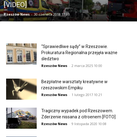
[VIDEO]
Rzeszów News
-
30 czerwca 2018 17:03
“Sprawiedliwe sądy” w Rzeszowie.
Prokuratura Regionalna przejęła ważne
śledztwo
Rzeszów News
-
2 marca 2025 10:00
Bezpłatne warsztaty kreatywne w
rzeszowskim Empiku
Rzeszów News
-
1 lutego 2017 10:21
Tragiczny wypadek pod Rzeszowem.
Zderzenie nissana z citroenem [FOTO]
Rzeszów News
-
9 listopada 2020 10:08