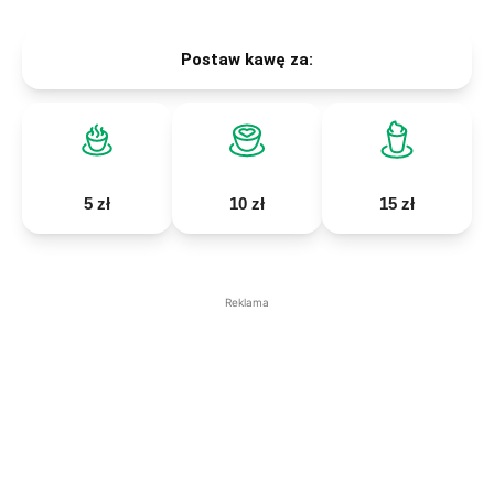
Postaw kawę za:
5 zł
10 zł
15 zł
Reklama