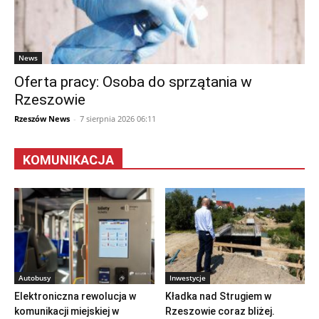
News
Oferta pracy: Osoba do sprzątania w
Rzeszowie
Rzeszów News
-
7 sierpnia 2026 06:11
KOMUNIKACJA
Autobusy
Inwestycje
Elektroniczna rewolucja w
Kładka nad Strugiem w
komunikacji miejskiej w
Rzeszowie coraz bliżej.